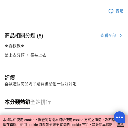
客服
商品相關分類 (6)
查看全部
🍀春秋款🍀
👚上衣分類
長袖上衣
評價
喜歡這個商品嗎？購買後給他一個好評吧
本分類熱銷
全站排行
本網站中使用 cookie，欲查詢有關本網站使用 cookie 方式之詳情，及若您不希
熱門標籤
望在電腦上使用 cookie 時應如何變更電腦的 cookie 設定，請參閱本網站「
隱私