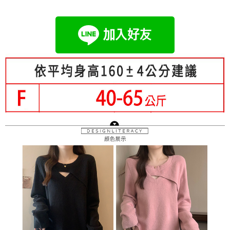
成交易。
Hami Point
AFTEE先享後付是「在收到商品之後才付款」的支付方式。 讓您購物簡單
3.實際核准額度、可分期數及費用金額請依後續交易確認頁面所載為準。
便利好安心！
相關說明
4.訂單成立30分鐘內，如未前往確認交易或遇審核未通過，訂單將自動取
１．簡單：不需註冊會員、不需綁卡、不需儲值。
「Hami Point」為中華電信所提供之點數服務，可於會員專區綁定中華電信
消。如遇「轉專審核」未通過狀況，表示未達大哥付你分期系統評分，恕無
２．便利：只要手機號碼，簡訊認證，即可結帳。
ATM付款
會員帳號後，即可在購物車使用 Hami Point 折抵消費金額 (1點等於1元)。
法說明評估內容。
３．安心：先確認商品／服務後，再付款。
【繳款方式說明】
1.分期款項不併入電信帳單，「大哥付你分期」於每月結算日後寄送繳費提
運送方式
【「AFTEE先享後付」結帳流程】
醒簡訊。
１．於結帳方式選擇「AFTEE先享後付」後，將跳轉至「AFTEE先享後付」
2.透過簡訊連結打開帳單後，可選擇「超商條碼／台灣大直營門市／銀行轉
全家付款取貨
結帳頁面，進行簡訊認證並確認金額後，即可完成結帳。
帳／街口支付／iPASS MONEY」等通路繳費。
２．訂單成立數日內，您將收到繳費通知簡訊。
每筆NT$80，滿NT$699(含以上)免運費
３．收到繳費通知簡訊後14天內，點擊此簡訊中的連結，可透過四大超商／
【注意事項】
ATM／網路銀行／等多元方式進行付款，方視為交易完成。
付款後全家取貨
1.本服務係由「台灣大哥大股份有限公司」（以下簡稱本公司）所提供，讓
※ 請注意：結帳手續完成當下不需立刻繳費，但若您需要取消訂單，請聯絡
用戶於交易時，得透過本服務購買商品或服務，並由商店將買賣／分期付款
每筆NT$80，滿NT$699(含以上)免運費
購買商品的店家。未經商家同意取消之訂單仍視為有效，需透過AFTEE先享
買賣價金債權讓與本公司後，依約使用本公司帳單繳交帳款。
後付繳納相關費用。
2.基於同意付款使用「大哥付你分期」之契約關係目的，商店將以您的個人
付款後萊爾富取貨
※ 交易是否成功請以「AFTEE先享後付 」之結帳頁面顯示為準，若有關於
資料（包含姓名、電話或地址）提供予台灣大哥大進項蒐集、處理及利用，
是否繳費成功／繳費後需取消欲退款等相關疑問，請聯繫「AFTEE先享後付
每筆NT$80，滿NT$699(含以上)免運費
由本公司與您本人進行分期帳單所需資料之確認、核對及更正。
客戶支援中心」
https://netprotections.freshdesk.com/support/home
3.完整用戶服務條款，請詳閱以下連結：
https://oppay.tw/userRule
7-11付款取貨
【注意事項】
每筆NT$80，滿NT$699(含以上)免運費
１．透過由恩沛科技股份有限公司提供之「AFTEE先享後付」服務完成之交
易，需依本服務之必要範圍內提供個人資料，並將交易相關給付款項請求債
付款後7-11取貨
權轉讓予恩沛科技股份有限公司。
２．關於個人資料處理事宜，請瀏覽以下網址：
每筆NT$80，滿NT$699(含以上)免運費
https://aftee.tw/terms/#terms3