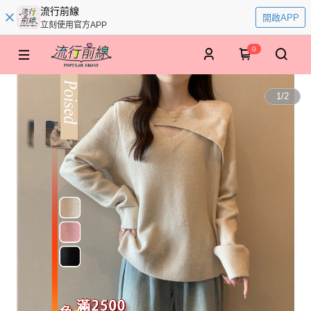
流行前線
開啟APP
立刻使用官方APP
0
1
/
2