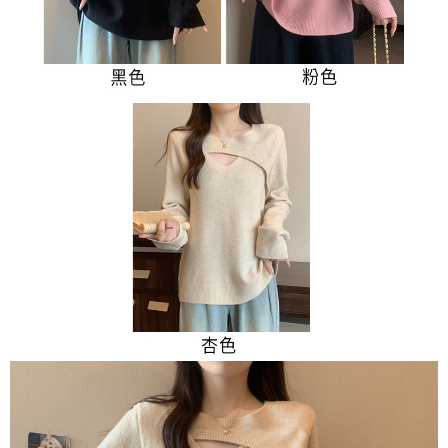
３．未成年的使用者請事先徵得法定代理人或監護人之同意方可使用
宅配
「AFTEE先享後付」，若未經同意申辦者引起之損失，本公司不負相關責
任。
每筆NT$70，滿NT$699(含以上)免運費
４．使用「AFTEE先享後付」時，將依據個別帳號之用戶狀況，依本公司即
時審查核予不同之上限額度；若仍有額度不足之情形，本公司將視審查結果
離島-郵局寄送
請求用戶進行身份認證。
每筆NT$90，滿NT$699(含以上)免運費
５．嚴禁一人註冊多個帳號或使用他人資訊註冊。若發現惡意使用之情形，
恩沛科技股份有限公司將有權停止該用戶之使用額度並採取法律行動。
國家/地區配送
查看運費