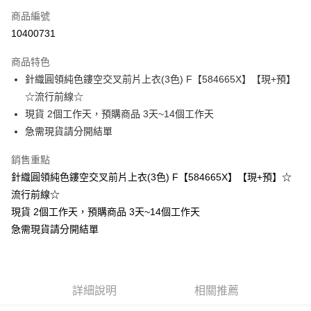
商品編號
超商取貨付款
10400731
LINE Pay
商品特色
Apple Pay
針織圓領純色鏤空交叉前片上衣(3色) F【584665X】【現+預】
☆流行前線☆
街口支付
現貨 2個工作天，預購商品 3天~14個工作天
悠遊付
急需現貨請分開結單
Google Pay
銷售重點
針織圓領純色鏤空交叉前片上衣(3色) F【584665X】【現+預】☆
全支付
流行前線☆
全盈+PAY
現貨 2個工作天，預購商品 3天~14個工作天
急需現貨請分開結單
大哥付你分期
相關說明
【大哥付你分期使用說明】
AFTEE先享後付
1.本服務由台灣大哥大提供，台灣大哥大用戶可立即使用無須另外申請。
2.付款方式選擇「大哥付你分期」，訂單成立後會自動跳轉到大哥付的交易
相關說明
詳細說明
相關推薦
流程，驗證手機門號後，選擇欲分期的期數、繳款截止日，確認付款後即完
【關於「AFTEE先享後付」】