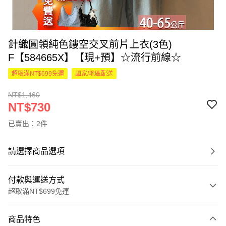
針織圓領純色鏤空交叉前片上衣(3色)
F【584665X】【現+預】☆流行前線☆
超取滿NT$699免運
國家/地區配送
NT$1,460
NT$730
已賣出：2件
請選擇商品選項
付款與運送方式
超取滿NT$699免運
付款方式
商品特色
信用卡一次付款