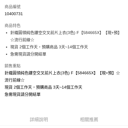
商品編號
超商取貨付款
10400731
LINE Pay
商品特色
Apple Pay
針織圓領純色鏤空交叉前片上衣(3色) F【584665X】【現+預】
☆流行前線☆
街口支付
現貨 2個工作天，預購商品 3天~14個工作天
悠遊付
急需現貨請分開結單
Google Pay
銷售重點
針織圓領純色鏤空交叉前片上衣(3色) F【584665X】【現+預】☆
全支付
流行前線☆
全盈+PAY
現貨 2個工作天，預購商品 3天~14個工作天
急需現貨請分開結單
大哥付你分期
相關說明
【大哥付你分期使用說明】
AFTEE先享後付
1.本服務由台灣大哥大提供，台灣大哥大用戶可立即使用無須另外申請。
2.付款方式選擇「大哥付你分期」，訂單成立後會自動跳轉到大哥付的交易
相關說明
詳細說明
相關推薦
流程，驗證手機門號後，選擇欲分期的期數、繳款截止日，確認付款後即完
【關於「AFTEE先享後付」】