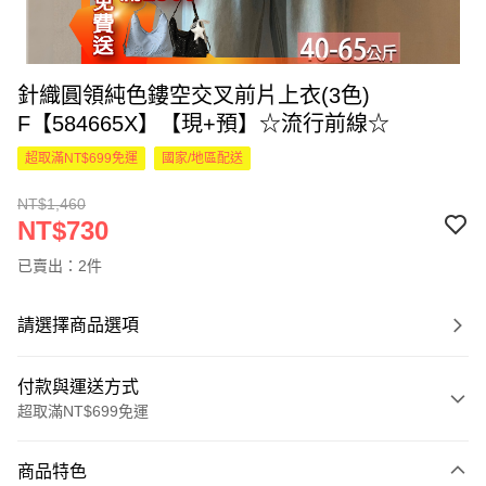
針織圓領純色鏤空交叉前片上衣(3色)
F【584665X】【現+預】☆流行前線☆
超取滿NT$699免運
國家/地區配送
NT$1,460
NT$730
已賣出：2件
請選擇商品選項
付款與運送方式
超取滿NT$699免運
付款方式
商品特色
信用卡一次付款