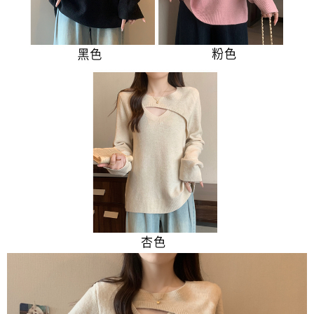
３．未成年的使用者請事先徵得法定代理人或監護人之同意方可使用
宅配
「AFTEE先享後付」，若未經同意申辦者引起之損失，本公司不負相關責
任。
每筆NT$70，滿NT$699(含以上)免運費
４．使用「AFTEE先享後付」時，將依據個別帳號之用戶狀況，依本公司即
時審查核予不同之上限額度；若仍有額度不足之情形，本公司將視審查結果
離島-郵局寄送
請求用戶進行身份認證。
每筆NT$90，滿NT$699(含以上)免運費
５．嚴禁一人註冊多個帳號或使用他人資訊註冊。若發現惡意使用之情形，
恩沛科技股份有限公司將有權停止該用戶之使用額度並採取法律行動。
國家/地區配送
查看運費