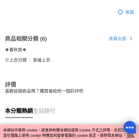
客服
商品相關分類 (6)
查看全部
🍀春秋款🍀
👚上衣分類
長袖上衣
評價
喜歡這個商品嗎？購買後給他一個好評吧
本分類熱銷
全站排行
本網站中使用 cookie，欲查詢有關本網站使用 cookie 方式之詳情，及若您不希
熱門標籤
望在電腦上使用 cookie 時應如何變更電腦的 cookie 設定，請參閱本網站「
隱私