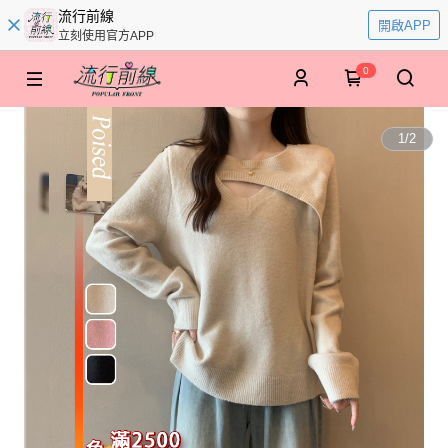
流行前線
開啟APP
立刻使用官方APP
0
1
/
2