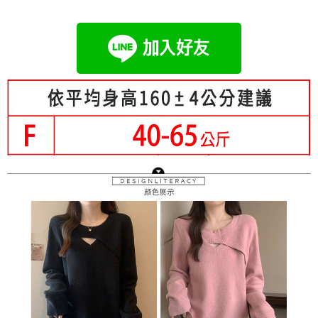
成交易。
Hami Point
AFTEE先享後付是「在收到商品之後才付款」的支付方式。 讓您購物簡單
3.實際核准額度、可分期數及費用金額請依後續交易確認頁面所載為準。
便利好安心！
相關說明
4.訂單成立30分鐘內，如未前往確認交易或遇審核未通過，訂單將自動取
１．簡單：不需註冊會員、不需綁卡、不需儲值。
「Hami Point」為中華電信所提供之點數服務，可於會員專區綁定中華電信
消。如遇「轉專審核」未通過狀況，表示未達大哥付你分期系統評分，恕無
２．便利：只要手機號碼，簡訊認證，即可結帳。
ATM付款
會員帳號後，即可在購物車使用 Hami Point 折抵消費金額 (1點等於1元)。
法說明評估內容。
３．安心：先確認商品／服務後，再付款。
【繳款方式說明】
1.分期款項不併入電信帳單，「大哥付你分期」於每月結算日後寄送繳費提
運送方式
【「AFTEE先享後付」結帳流程】
醒簡訊。
１．於結帳方式選擇「AFTEE先享後付」後，將跳轉至「AFTEE先享後付」
2.透過簡訊連結打開帳單後，可選擇「超商條碼／台灣大直營門市／銀行轉
全家付款取貨
結帳頁面，進行簡訊認證並確認金額後，即可完成結帳。
帳／街口支付／iPASS MONEY」等通路繳費。
２．訂單成立數日內，您將收到繳費通知簡訊。
每筆NT$80，滿NT$699(含以上)免運費
３．收到繳費通知簡訊後14天內，點擊此簡訊中的連結，可透過四大超商／
【注意事項】
ATM／網路銀行／等多元方式進行付款，方視為交易完成。
付款後全家取貨
1.本服務係由「台灣大哥大股份有限公司」（以下簡稱本公司）所提供，讓
※ 請注意：結帳手續完成當下不需立刻繳費，但若您需要取消訂單，請聯絡
用戶於交易時，得透過本服務購買商品或服務，並由商店將買賣／分期付款
每筆NT$80，滿NT$699(含以上)免運費
購買商品的店家。未經商家同意取消之訂單仍視為有效，需透過AFTEE先享
買賣價金債權讓與本公司後，依約使用本公司帳單繳交帳款。
後付繳納相關費用。
2.基於同意付款使用「大哥付你分期」之契約關係目的，商店將以您的個人
付款後萊爾富取貨
※ 交易是否成功請以「AFTEE先享後付 」之結帳頁面顯示為準，若有關於
資料（包含姓名、電話或地址）提供予台灣大哥大進項蒐集、處理及利用，
是否繳費成功／繳費後需取消欲退款等相關疑問，請聯繫「AFTEE先享後付
每筆NT$80，滿NT$699(含以上)免運費
由本公司與您本人進行分期帳單所需資料之確認、核對及更正。
客戶支援中心」
https://netprotections.freshdesk.com/support/home
3.完整用戶服務條款，請詳閱以下連結：
https://oppay.tw/userRule
7-11付款取貨
【注意事項】
每筆NT$80，滿NT$699(含以上)免運費
１．透過由恩沛科技股份有限公司提供之「AFTEE先享後付」服務完成之交
易，需依本服務之必要範圍內提供個人資料，並將交易相關給付款項請求債
付款後7-11取貨
權轉讓予恩沛科技股份有限公司。
２．關於個人資料處理事宜，請瀏覽以下網址：
每筆NT$80，滿NT$699(含以上)免運費
https://aftee.tw/terms/#terms3