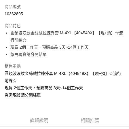
商品編號
超商取貨付款
10362895
LINE Pay
商品特色
Apple Pay
圓領波浪紋金絲絨拉鍊外套 M-4XL【404549X】【現+預】☆流
行前線☆
街口支付
現貨 2個工作天，預購商品 3天~14個工作天
悠遊付
急需現貨請分開結單
Google Pay
銷售重點
圓領波浪紋金絲絨拉鍊外套 M-4XL【404549X】【現+預】☆流行
全支付
前線☆
全盈+PAY
現貨 2個工作天，預購商品 3天~14個工作天
急需現貨請分開結單
大哥付你分期
相關說明
【大哥付你分期使用說明】
AFTEE先享後付
1.本服務由台灣大哥大提供，台灣大哥大用戶可立即使用無須另外申請。
2.付款方式選擇「大哥付你分期」，訂單成立後會自動跳轉到大哥付的交易
相關說明
詳細說明
相關推薦
流程，驗證手機門號後，選擇欲分期的期數、繳款截止日，確認付款後即完
【關於「AFTEE先享後付」】