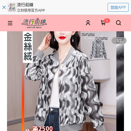
流行前線
開啟APP
立刻使用官方APP
0
1
/
2