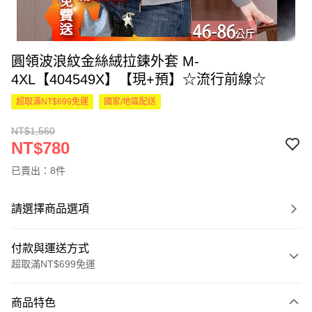
圓領波浪紋金絲絨拉鍊外套 M-
4XL【404549X】【現+預】☆流行前線☆
超取滿NT$699免運
國家/地區配送
NT$1,560
NT$780
已賣出：8件
請選擇商品選項
付款與運送方式
超取滿NT$699免運
付款方式
商品特色
信用卡一次付款