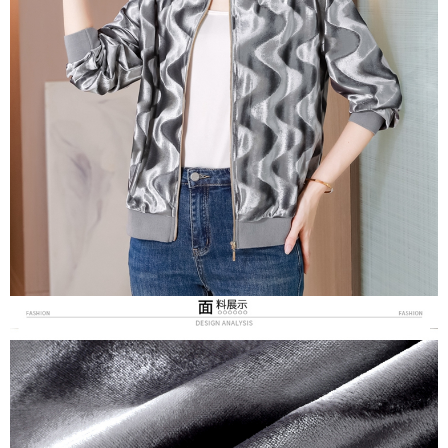
３．未成年的使用者請事先徵得法定代理人或監護人之同意方可使用
宅配
「AFTEE先享後付」，若未經同意申辦者引起之損失，本公司不負相關責
任。
每筆NT$70，滿NT$699(含以上)免運費
４．使用「AFTEE先享後付」時，將依據個別帳號之用戶狀況，依本公司即
時審查核予不同之上限額度；若仍有額度不足之情形，本公司將視審查結果
離島-郵局寄送
請求用戶進行身份認證。
每筆NT$90，滿NT$699(含以上)免運費
５．嚴禁一人註冊多個帳號或使用他人資訊註冊。若發現惡意使用之情形，
恩沛科技股份有限公司將有權停止該用戶之使用額度並採取法律行動。
國家/地區配送
查看運費