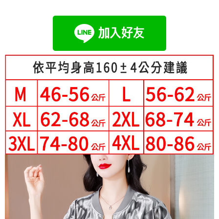
成交易。
Hami Point
AFTEE先享後付是「在收到商品之後才付款」的支付方式。 讓您購物簡單
3.實際核准額度、可分期數及費用金額請依後續交易確認頁面所載為準。
便利好安心！
相關說明
4.訂單成立30分鐘內，如未前往確認交易或遇審核未通過，訂單將自動取
１．簡單：不需註冊會員、不需綁卡、不需儲值。
「Hami Point」為中華電信所提供之點數服務，可於會員專區綁定中華電信
消。如遇「轉專審核」未通過狀況，表示未達大哥付你分期系統評分，恕無
２．便利：只要手機號碼，簡訊認證，即可結帳。
ATM付款
會員帳號後，即可在購物車使用 Hami Point 折抵消費金額 (1點等於1元)。
法說明評估內容。
３．安心：先確認商品／服務後，再付款。
【繳款方式說明】
1.分期款項不併入電信帳單，「大哥付你分期」於每月結算日後寄送繳費提
運送方式
【「AFTEE先享後付」結帳流程】
醒簡訊。
１．於結帳方式選擇「AFTEE先享後付」後，將跳轉至「AFTEE先享後付」
2.透過簡訊連結打開帳單後，可選擇「超商條碼／台灣大直營門市／銀行轉
全家付款取貨
結帳頁面，進行簡訊認證並確認金額後，即可完成結帳。
帳／街口支付／iPASS MONEY」等通路繳費。
２．訂單成立數日內，您將收到繳費通知簡訊。
每筆NT$80，滿NT$699(含以上)免運費
３．收到繳費通知簡訊後14天內，點擊此簡訊中的連結，可透過四大超商／
【注意事項】
ATM／網路銀行／等多元方式進行付款，方視為交易完成。
付款後全家取貨
1.本服務係由「台灣大哥大股份有限公司」（以下簡稱本公司）所提供，讓
※ 請注意：結帳手續完成當下不需立刻繳費，但若您需要取消訂單，請聯絡
用戶於交易時，得透過本服務購買商品或服務，並由商店將買賣／分期付款
每筆NT$80，滿NT$699(含以上)免運費
購買商品的店家。未經商家同意取消之訂單仍視為有效，需透過AFTEE先享
買賣價金債權讓與本公司後，依約使用本公司帳單繳交帳款。
後付繳納相關費用。
2.基於同意付款使用「大哥付你分期」之契約關係目的，商店將以您的個人
付款後萊爾富取貨
※ 交易是否成功請以「AFTEE先享後付 」之結帳頁面顯示為準，若有關於
資料（包含姓名、電話或地址）提供予台灣大哥大進項蒐集、處理及利用，
是否繳費成功／繳費後需取消欲退款等相關疑問，請聯繫「AFTEE先享後付
每筆NT$80，滿NT$699(含以上)免運費
由本公司與您本人進行分期帳單所需資料之確認、核對及更正。
客戶支援中心」
https://netprotections.freshdesk.com/support/home
3.完整用戶服務條款，請詳閱以下連結：
https://oppay.tw/userRule
7-11付款取貨
【注意事項】
每筆NT$80，滿NT$699(含以上)免運費
１．透過由恩沛科技股份有限公司提供之「AFTEE先享後付」服務完成之交
易，需依本服務之必要範圍內提供個人資料，並將交易相關給付款項請求債
付款後7-11取貨
權轉讓予恩沛科技股份有限公司。
２．關於個人資料處理事宜，請瀏覽以下網址：
每筆NT$80，滿NT$699(含以上)免運費
https://aftee.tw/terms/#terms3