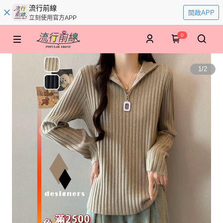
流行前線
開啟APP
立刻使用官方APP
0
1
/
2