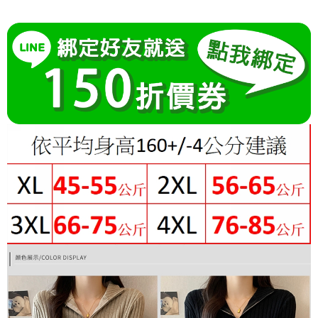
成交易。
Hami Point
AFTEE先享後付是「在收到商品之後才付款」的支付方式。 讓您購物簡單
3.實際核准額度、可分期數及費用金額請依後續交易確認頁面所載為準。
便利好安心！
相關說明
4.訂單成立30分鐘內，如未前往確認交易或遇審核未通過，訂單將自動取
１．簡單：不需註冊會員、不需綁卡、不需儲值。
「Hami Point」為中華電信所提供之點數服務，可於會員專區綁定中華電信
消。如遇「轉專審核」未通過狀況，表示未達大哥付你分期系統評分，恕無
２．便利：只要手機號碼，簡訊認證，即可結帳。
ATM付款
會員帳號後，即可在購物車使用 Hami Point 折抵消費金額 (1點等於1元)。
法說明評估內容。
３．安心：先確認商品／服務後，再付款。
【繳款方式說明】
1.分期款項不併入電信帳單，「大哥付你分期」於每月結算日後寄送繳費提
運送方式
【「AFTEE先享後付」結帳流程】
醒簡訊。
１．於結帳方式選擇「AFTEE先享後付」後，將跳轉至「AFTEE先享後付」
2.透過簡訊連結打開帳單後，可選擇「超商條碼／台灣大直營門市／銀行轉
全家付款取貨
結帳頁面，進行簡訊認證並確認金額後，即可完成結帳。
帳／街口支付／iPASS MONEY」等通路繳費。
２．訂單成立數日內，您將收到繳費通知簡訊。
每筆NT$80，滿NT$699(含以上)免運費
３．收到繳費通知簡訊後14天內，點擊此簡訊中的連結，可透過四大超商／
【注意事項】
ATM／網路銀行／等多元方式進行付款，方視為交易完成。
付款後全家取貨
1.本服務係由「台灣大哥大股份有限公司」（以下簡稱本公司）所提供，讓
※ 請注意：結帳手續完成當下不需立刻繳費，但若您需要取消訂單，請聯絡
用戶於交易時，得透過本服務購買商品或服務，並由商店將買賣／分期付款
每筆NT$80，滿NT$699(含以上)免運費
購買商品的店家。未經商家同意取消之訂單仍視為有效，需透過AFTEE先享
買賣價金債權讓與本公司後，依約使用本公司帳單繳交帳款。
後付繳納相關費用。
2.基於同意付款使用「大哥付你分期」之契約關係目的，商店將以您的個人
付款後萊爾富取貨
※ 交易是否成功請以「AFTEE先享後付 」之結帳頁面顯示為準，若有關於
資料（包含姓名、電話或地址）提供予台灣大哥大進項蒐集、處理及利用，
是否繳費成功／繳費後需取消欲退款等相關疑問，請聯繫「AFTEE先享後付
每筆NT$80，滿NT$699(含以上)免運費
由本公司與您本人進行分期帳單所需資料之確認、核對及更正。
客戶支援中心」
https://netprotections.freshdesk.com/support/home
3.完整用戶服務條款，請詳閱以下連結：
https://oppay.tw/userRule
7-11付款取貨
【注意事項】
每筆NT$80，滿NT$699(含以上)免運費
１．透過由恩沛科技股份有限公司提供之「AFTEE先享後付」服務完成之交
易，需依本服務之必要範圍內提供個人資料，並將交易相關給付款項請求債
付款後7-11取貨
權轉讓予恩沛科技股份有限公司。
２．關於個人資料處理事宜，請瀏覽以下網址：
每筆NT$80，滿NT$699(含以上)免運費
https://aftee.tw/terms/#terms3