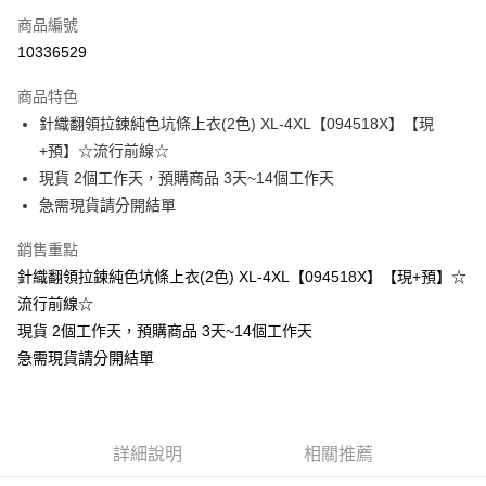
商品編號
超商取貨付款
10336529
LINE Pay
商品特色
Apple Pay
針織翻領拉鍊純色坑條上衣(2色) XL-4XL【094518X】【現
+預】☆流行前線☆
街口支付
現貨 2個工作天，預購商品 3天~14個工作天
悠遊付
急需現貨請分開結單
Google Pay
銷售重點
針織翻領拉鍊純色坑條上衣(2色) XL-4XL【094518X】【現+預】☆
全支付
流行前線☆
全盈+PAY
現貨 2個工作天，預購商品 3天~14個工作天
急需現貨請分開結單
大哥付你分期
相關說明
【大哥付你分期使用說明】
AFTEE先享後付
1.本服務由台灣大哥大提供，台灣大哥大用戶可立即使用無須另外申請。
2.付款方式選擇「大哥付你分期」，訂單成立後會自動跳轉到大哥付的交易
相關說明
詳細說明
相關推薦
流程，驗證手機門號後，選擇欲分期的期數、繳款截止日，確認付款後即完
【關於「AFTEE先享後付」】