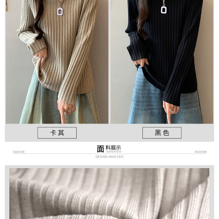
３．未成年的使用者請事先徵得法定代理人或監護人之同意方可使用
宅配
「AFTEE先享後付」，若未經同意申辦者引起之損失，本公司不負相關責
任。
每筆NT$70，滿NT$699(含以上)免運費
４．使用「AFTEE先享後付」時，將依據個別帳號之用戶狀況，依本公司即
時審查核予不同之上限額度；若仍有額度不足之情形，本公司將視審查結果
離島-郵局寄送
請求用戶進行身份認證。
每筆NT$90，滿NT$699(含以上)免運費
５．嚴禁一人註冊多個帳號或使用他人資訊註冊。若發現惡意使用之情形，
恩沛科技股份有限公司將有權停止該用戶之使用額度並採取法律行動。
國家/地區配送
查看運費