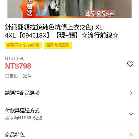
針織翻領拉鍊純色坑條上衣(2色) XL-
4XL【094518X】【現+預】☆流行前線☆
超取滿NT$699免運
國家/地區配送
NT$1,596
NT$798
已賣出：92件
請選擇商品選項
付款與運送方式
超取滿NT$699免運
付款方式
商品特色
信用卡一次付款