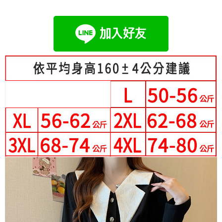
成交易。
Hami Point
AFTEE先享後付是「在收到商品之後才付款」的支付方式。 讓您購物簡單
3.實際核准額度、可分期數及費用金額請依後續交易確認頁面所載為準。
便利好安心！
相關說明
4.訂單成立30分鐘內，如未前往確認交易或遇審核未通過，訂單將自動取
１．簡單：不需註冊會員、不需綁卡、不需儲值。
「Hami Point」為中華電信所提供之點數服務，可於會員專區綁定中華電信
消。如遇「轉專審核」未通過狀況，表示未達大哥付你分期系統評分，恕無
２．便利：只要手機號碼，簡訊認證，即可結帳。
ATM付款
會員帳號後，即可在購物車使用 Hami Point 折抵消費金額 (1點等於1元)。
法說明評估內容。
３．安心：先確認商品／服務後，再付款。
【繳款方式說明】
1.分期款項不併入電信帳單，「大哥付你分期」於每月結算日後寄送繳費提
運送方式
【「AFTEE先享後付」結帳流程】
醒簡訊。
１．於結帳方式選擇「AFTEE先享後付」後，將跳轉至「AFTEE先享後付」
2.透過簡訊連結打開帳單後，可選擇「超商條碼／台灣大直營門市／銀行轉
全家付款取貨
結帳頁面，進行簡訊認證並確認金額後，即可完成結帳。
帳／街口支付／iPASS MONEY」等通路繳費。
２．訂單成立數日內，您將收到繳費通知簡訊。
每筆NT$80，滿NT$699(含以上)免運費
３．收到繳費通知簡訊後14天內，點擊此簡訊中的連結，可透過四大超商／
【注意事項】
ATM／網路銀行／等多元方式進行付款，方視為交易完成。
付款後全家取貨
1.本服務係由「台灣大哥大股份有限公司」（以下簡稱本公司）所提供，讓
※ 請注意：結帳手續完成當下不需立刻繳費，但若您需要取消訂單，請聯絡
用戶於交易時，得透過本服務購買商品或服務，並由商店將買賣／分期付款
每筆NT$80，滿NT$699(含以上)免運費
購買商品的店家。未經商家同意取消之訂單仍視為有效，需透過AFTEE先享
買賣價金債權讓與本公司後，依約使用本公司帳單繳交帳款。
後付繳納相關費用。
2.基於同意付款使用「大哥付你分期」之契約關係目的，商店將以您的個人
萊爾富取貨付款
※ 交易是否成功請以「AFTEE先享後付 」之結帳頁面顯示為準，若有關於
資料（包含姓名、電話或地址）提供予台灣大哥大進項蒐集、處理及利用，
是否繳費成功／繳費後需取消欲退款等相關疑問，請聯繫「AFTEE先享後付
每筆NT$80，滿NT$699(含以上)免運費
由本公司與您本人進行分期帳單所需資料之確認、核對及更正。
客戶支援中心」
https://netprotections.freshdesk.com/support/home
3.完整用戶服務條款，請詳閱以下連結：
https://oppay.tw/userRule
付款後萊爾富取貨
【注意事項】
每筆NT$80，滿NT$699(含以上)免運費
１．透過由恩沛科技股份有限公司提供之「AFTEE先享後付」服務完成之交
易，需依本服務之必要範圍內提供個人資料，並將交易相關給付款項請求債
7-11付款取貨
權轉讓予恩沛科技股份有限公司。
２．關於個人資料處理事宜，請瀏覽以下網址：
每筆NT$80，滿NT$699(含以上)免運費
https://aftee.tw/terms/#terms3