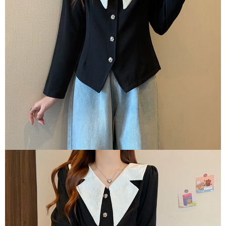
３．未成年的使用者請事先徵得法定代理人或監護人之同意方可使用
付款後7-11取貨
「AFTEE先享後付」，若未經同意申辦者引起之損失，本公司不負相關責
任。
每筆NT$80，滿NT$699(含以上)免運費
４．使用「AFTEE先享後付」時，將依據個別帳號之用戶狀況，依本公司即
時審查核予不同之上限額度；若仍有額度不足之情形，本公司將視審查結果
宅配
請求用戶進行身份認證。
每筆NT$70，滿NT$699(含以上)免運費
５．嚴禁一人註冊多個帳號或使用他人資訊註冊。若發現惡意使用之情形，
恩沛科技股份有限公司將有權停止該用戶之使用額度並採取法律行動。
離島-郵局寄送
每筆NT$90，滿NT$699(含以上)免運費
國家/地區配送
查看運費