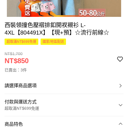
西裝領撞色壓褶排釦開衩襯衫 L-
4XL【804491X】【現+預】☆流行前線☆
超取滿NT$699免運
國家/地區配送
NT$1,700
NT$850
已賣出：3件
請選擇商品選項
付款與運送方式
超取滿NT$699免運
付款方式
商品特色
信用卡一次付款