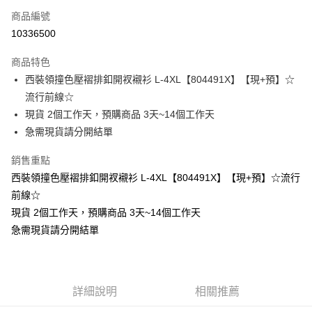
商品編號
超商取貨付款
10336500
LINE Pay
商品特色
Apple Pay
西裝領撞色壓褶排釦開衩襯衫 L-4XL【804491X】【現+預】☆
流行前線☆
街口支付
現貨 2個工作天，預購商品 3天~14個工作天
悠遊付
急需現貨請分開結單
Google Pay
銷售重點
西裝領撞色壓褶排釦開衩襯衫 L-4XL【804491X】【現+預】☆流行
全支付
前線☆
全盈+PAY
現貨 2個工作天，預購商品 3天~14個工作天
急需現貨請分開結單
大哥付你分期
相關說明
【大哥付你分期使用說明】
AFTEE先享後付
1.本服務由台灣大哥大提供，台灣大哥大用戶可立即使用無須另外申請。
2.付款方式選擇「大哥付你分期」，訂單成立後會自動跳轉到大哥付的交易
相關說明
詳細說明
相關推薦
流程，驗證手機門號後，選擇欲分期的期數、繳款截止日，確認付款後即完
【關於「AFTEE先享後付」】