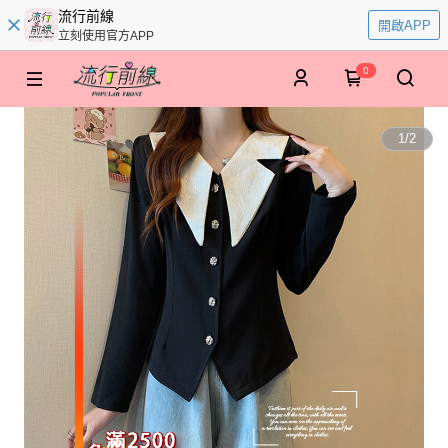
流行前線
開啟APP
立刻使用官方APP
0
1
/
2