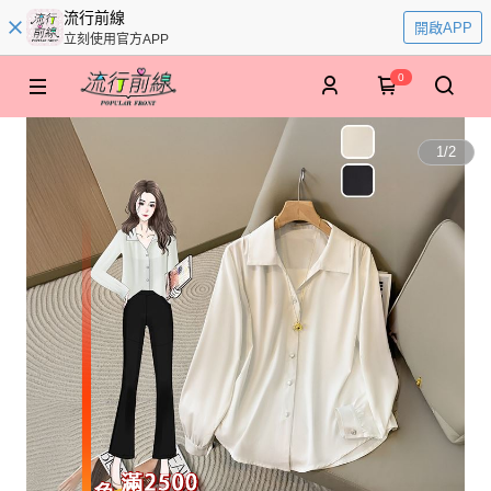
流行前線
開啟APP
立刻使用官方APP
0
1
/
2