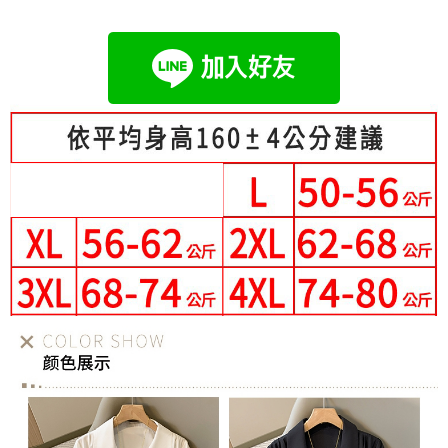
成交易。
Hami Point
AFTEE先享後付是「在收到商品之後才付款」的支付方式。 讓您購物簡單
3.實際核准額度、可分期數及費用金額請依後續交易確認頁面所載為準。
便利好安心！
相關說明
4.訂單成立30分鐘內，如未前往確認交易或遇審核未通過，訂單將自動取
１．簡單：不需註冊會員、不需綁卡、不需儲值。
「Hami Point」為中華電信所提供之點數服務，可於會員專區綁定中華電信
消。如遇「轉專審核」未通過狀況，表示未達大哥付你分期系統評分，恕無
２．便利：只要手機號碼，簡訊認證，即可結帳。
ATM付款
會員帳號後，即可在購物車使用 Hami Point 折抵消費金額 (1點等於1元)。
法說明評估內容。
３．安心：先確認商品／服務後，再付款。
【繳款方式說明】
1.分期款項不併入電信帳單，「大哥付你分期」於每月結算日後寄送繳費提
運送方式
【「AFTEE先享後付」結帳流程】
醒簡訊。
１．於結帳方式選擇「AFTEE先享後付」後，將跳轉至「AFTEE先享後付」
2.透過簡訊連結打開帳單後，可選擇「超商條碼／台灣大直營門市／銀行轉
全家付款取貨
結帳頁面，進行簡訊認證並確認金額後，即可完成結帳。
帳／街口支付／iPASS MONEY」等通路繳費。
２．訂單成立數日內，您將收到繳費通知簡訊。
每筆NT$80，滿NT$699(含以上)免運費
３．收到繳費通知簡訊後14天內，點擊此簡訊中的連結，可透過四大超商／
【注意事項】
ATM／網路銀行／等多元方式進行付款，方視為交易完成。
付款後全家取貨
1.本服務係由「台灣大哥大股份有限公司」（以下簡稱本公司）所提供，讓
※ 請注意：結帳手續完成當下不需立刻繳費，但若您需要取消訂單，請聯絡
用戶於交易時，得透過本服務購買商品或服務，並由商店將買賣／分期付款
每筆NT$80，滿NT$699(含以上)免運費
購買商品的店家。未經商家同意取消之訂單仍視為有效，需透過AFTEE先享
買賣價金債權讓與本公司後，依約使用本公司帳單繳交帳款。
後付繳納相關費用。
2.基於同意付款使用「大哥付你分期」之契約關係目的，商店將以您的個人
萊爾富取貨付款
※ 交易是否成功請以「AFTEE先享後付 」之結帳頁面顯示為準，若有關於
資料（包含姓名、電話或地址）提供予台灣大哥大進項蒐集、處理及利用，
是否繳費成功／繳費後需取消欲退款等相關疑問，請聯繫「AFTEE先享後付
每筆NT$80，滿NT$699(含以上)免運費
由本公司與您本人進行分期帳單所需資料之確認、核對及更正。
客戶支援中心」
https://netprotections.freshdesk.com/support/home
3.完整用戶服務條款，請詳閱以下連結：
https://oppay.tw/userRule
付款後萊爾富取貨
【注意事項】
每筆NT$80，滿NT$699(含以上)免運費
１．透過由恩沛科技股份有限公司提供之「AFTEE先享後付」服務完成之交
易，需依本服務之必要範圍內提供個人資料，並將交易相關給付款項請求債
7-11付款取貨
權轉讓予恩沛科技股份有限公司。
２．關於個人資料處理事宜，請瀏覽以下網址：
每筆NT$80，滿NT$699(含以上)免運費
https://aftee.tw/terms/#terms3