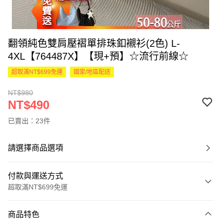
翻領純色雙肩壓褶單排珠釦襯衫(2色) L-
4XL【764487X】【現+預】☆流行前線☆
超取滿NT$699免運
國家/地區配送
NT$980
NT$490
已賣出：23件
請選擇商品選項
付款與運送方式
超取滿NT$699免運
付款方式
商品特色
信用卡一次付款