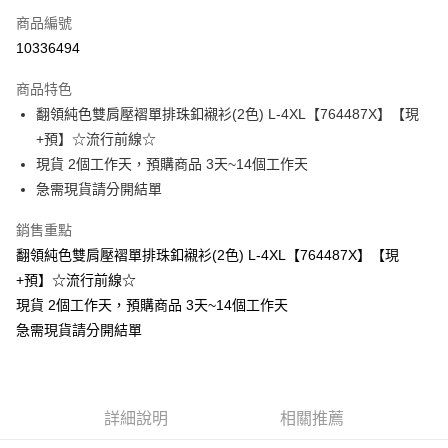
商品編號
超商取貨付款
10336494
LINE Pay
商品特色
Apple Pay
翻領純色雙肩壓褶單排珠釦襯衫(2色) L-4XL【764487X】【現
+預】☆流行前線☆
街口支付
現貨 2個工作天，預購商品 3天~14個工作天
悠遊付
急需現貨請分開結單
Google Pay
銷售重點
翻領純色雙肩壓褶單排珠釦襯衫(2色) L-4XL【764487X】【現
全支付
+預】☆流行前線☆
全盈+PAY
現貨 2個工作天，預購商品 3天~14個工作天
急需現貨請分開結單
大哥付你分期
相關說明
【大哥付你分期使用說明】
AFTEE先享後付
1.本服務由台灣大哥大提供，台灣大哥大用戶可立即使用無須另外申請。
2.付款方式選擇「大哥付你分期」，訂單成立後會自動跳轉到大哥付的交易
相關說明
詳細說明
相關推薦
流程，驗證手機門號後，選擇欲分期的期數、繳款截止日，確認付款後即完
【關於「AFTEE先享後付」】