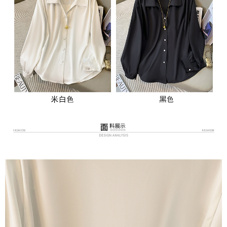
３．未成年的使用者請事先徵得法定代理人或監護人之同意方可使用
付款後7-11取貨
「AFTEE先享後付」，若未經同意申辦者引起之損失，本公司不負相關責
任。
每筆NT$80，滿NT$699(含以上)免運費
４．使用「AFTEE先享後付」時，將依據個別帳號之用戶狀況，依本公司即
時審查核予不同之上限額度；若仍有額度不足之情形，本公司將視審查結果
宅配
請求用戶進行身份認證。
每筆NT$70，滿NT$699(含以上)免運費
５．嚴禁一人註冊多個帳號或使用他人資訊註冊。若發現惡意使用之情形，
恩沛科技股份有限公司將有權停止該用戶之使用額度並採取法律行動。
離島-郵局寄送
每筆NT$90，滿NT$699(含以上)免運費
國家/地區配送
查看運費