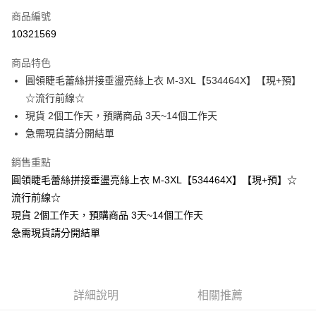
商品編號
超商取貨付款
10321569
LINE Pay
商品特色
Apple Pay
圓領睫毛蕾絲拼接垂盪亮絲上衣 M-3XL【534464X】【現+預】
☆流行前線☆
街口支付
現貨 2個工作天，預購商品 3天~14個工作天
悠遊付
急需現貨請分開結單
Google Pay
銷售重點
圓領睫毛蕾絲拼接垂盪亮絲上衣 M-3XL【534464X】【現+預】☆
全支付
流行前線☆
全盈+PAY
現貨 2個工作天，預購商品 3天~14個工作天
急需現貨請分開結單
大哥付你分期
相關說明
【大哥付你分期使用說明】
AFTEE先享後付
1.本服務由台灣大哥大提供，台灣大哥大用戶可立即使用無須另外申請。
2.付款方式選擇「大哥付你分期」，訂單成立後會自動跳轉到大哥付的交易
相關說明
詳細說明
相關推薦
流程，驗證手機門號後，選擇欲分期的期數、繳款截止日，確認付款後即完
【關於「AFTEE先享後付」】