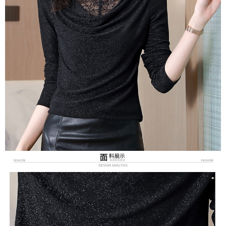
３．未成年的使用者請事先徵得法定代理人或監護人之同意方可使用
宅配
「AFTEE先享後付」，若未經同意申辦者引起之損失，本公司不負相關責
任。
每筆NT$70，滿NT$699(含以上)免運費
４．使用「AFTEE先享後付」時，將依據個別帳號之用戶狀況，依本公司即
時審查核予不同之上限額度；若仍有額度不足之情形，本公司將視審查結果
離島-郵局寄送
請求用戶進行身份認證。
每筆NT$90，滿NT$699(含以上)免運費
５．嚴禁一人註冊多個帳號或使用他人資訊註冊。若發現惡意使用之情形，
恩沛科技股份有限公司將有權停止該用戶之使用額度並採取法律行動。
國家/地區配送
查看運費