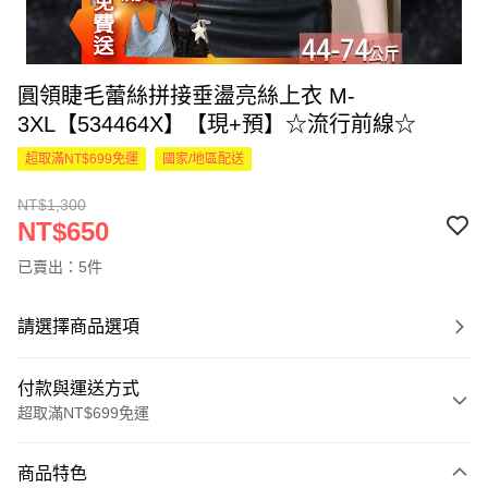
圓領睫毛蕾絲拼接垂盪亮絲上衣 M-
3XL【534464X】【現+預】☆流行前線☆
超取滿NT$699免運
國家/地區配送
NT$1,300
NT$650
已賣出：5件
請選擇商品選項
付款與運送方式
超取滿NT$699免運
付款方式
商品特色
信用卡一次付款