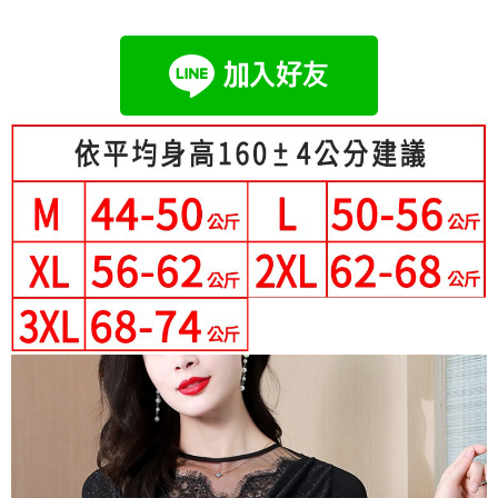
成交易。
Hami Point
AFTEE先享後付是「在收到商品之後才付款」的支付方式。 讓您購物簡單
3.實際核准額度、可分期數及費用金額請依後續交易確認頁面所載為準。
便利好安心！
相關說明
4.訂單成立30分鐘內，如未前往確認交易或遇審核未通過，訂單將自動取
１．簡單：不需註冊會員、不需綁卡、不需儲值。
「Hami Point」為中華電信所提供之點數服務，可於會員專區綁定中華電信
消。如遇「轉專審核」未通過狀況，表示未達大哥付你分期系統評分，恕無
２．便利：只要手機號碼，簡訊認證，即可結帳。
ATM付款
會員帳號後，即可在購物車使用 Hami Point 折抵消費金額 (1點等於1元)。
法說明評估內容。
３．安心：先確認商品／服務後，再付款。
【繳款方式說明】
1.分期款項不併入電信帳單，「大哥付你分期」於每月結算日後寄送繳費提
運送方式
【「AFTEE先享後付」結帳流程】
醒簡訊。
１．於結帳方式選擇「AFTEE先享後付」後，將跳轉至「AFTEE先享後付」
2.透過簡訊連結打開帳單後，可選擇「超商條碼／台灣大直營門市／銀行轉
全家付款取貨
結帳頁面，進行簡訊認證並確認金額後，即可完成結帳。
帳／街口支付／iPASS MONEY」等通路繳費。
２．訂單成立數日內，您將收到繳費通知簡訊。
每筆NT$80，滿NT$699(含以上)免運費
３．收到繳費通知簡訊後14天內，點擊此簡訊中的連結，可透過四大超商／
【注意事項】
ATM／網路銀行／等多元方式進行付款，方視為交易完成。
付款後全家取貨
1.本服務係由「台灣大哥大股份有限公司」（以下簡稱本公司）所提供，讓
※ 請注意：結帳手續完成當下不需立刻繳費，但若您需要取消訂單，請聯絡
用戶於交易時，得透過本服務購買商品或服務，並由商店將買賣／分期付款
每筆NT$80，滿NT$699(含以上)免運費
購買商品的店家。未經商家同意取消之訂單仍視為有效，需透過AFTEE先享
買賣價金債權讓與本公司後，依約使用本公司帳單繳交帳款。
後付繳納相關費用。
2.基於同意付款使用「大哥付你分期」之契約關係目的，商店將以您的個人
付款後萊爾富取貨
※ 交易是否成功請以「AFTEE先享後付 」之結帳頁面顯示為準，若有關於
資料（包含姓名、電話或地址）提供予台灣大哥大進項蒐集、處理及利用，
是否繳費成功／繳費後需取消欲退款等相關疑問，請聯繫「AFTEE先享後付
每筆NT$80，滿NT$699(含以上)免運費
由本公司與您本人進行分期帳單所需資料之確認、核對及更正。
客戶支援中心」
https://netprotections.freshdesk.com/support/home
3.完整用戶服務條款，請詳閱以下連結：
https://oppay.tw/userRule
7-11付款取貨
【注意事項】
每筆NT$80，滿NT$699(含以上)免運費
１．透過由恩沛科技股份有限公司提供之「AFTEE先享後付」服務完成之交
易，需依本服務之必要範圍內提供個人資料，並將交易相關給付款項請求債
付款後7-11取貨
權轉讓予恩沛科技股份有限公司。
２．關於個人資料處理事宜，請瀏覽以下網址：
每筆NT$80，滿NT$699(含以上)免運費
https://aftee.tw/terms/#terms3