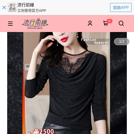
流行前線
開啟APP
立刻使用官方APP
0
1
/
2