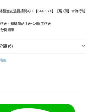
絲鏤空花邊拼接開衫 F【844397X】【現+預】☆流行前
y
工作天，預購商品 3天~14個工作天
請分開結單
分期
類 (6)
你分期使用說明】

享後付
由台灣大哥大提供，台灣大哥大用戶可立即使用無須另外申請。
客服
式選擇「大哥付你分期」，訂單成立後會自動跳轉到大哥付的交易
類
長袖上衣
證手機門號後，選擇欲分期的期數、繳款截止日，確認付款後即
FTEE先享後付」】
t
。
先享後付是「在收到商品之後才付款」的支付方式。 讓您購物簡單
類
針織/毛衣
准額度、可分期數及費用金額請依後續交易確認頁面所載為準。
心！
立30分鐘內，如未前往確認交易或遇審核未通過，訂單將自動取
類
V領上衣
：不需註冊會員、不需綁卡、不需儲值。
 Point」為中華電信所提供之點數服務，可於會員專區綁定中華電
「轉專審核」未通過狀況，表示未達大哥付你分期系統評分，恕
：只要手機號碼，簡訊認證，即可結帳。
，即可在購物車使用 Hami Point 折抵消費金額 (1點等於1
5-55kg)
評估內容。
：先確認商品／服務後，再付款。
式說明】
5-70kg)
項不併入電信帳單，「大哥付你分期」於每月結算日後寄送繳費提
EE先享後付」結帳流程】
方式選擇「AFTEE先享後付」後，將跳轉至「AFTEE先享後
訊連結打開帳單後，可選擇「超商條碼／台灣大直營門市／銀行轉
頁面，進行簡訊認證並確認金額後，即可完成結帳。
取貨
付／iPASS MONEY」等通路繳費。