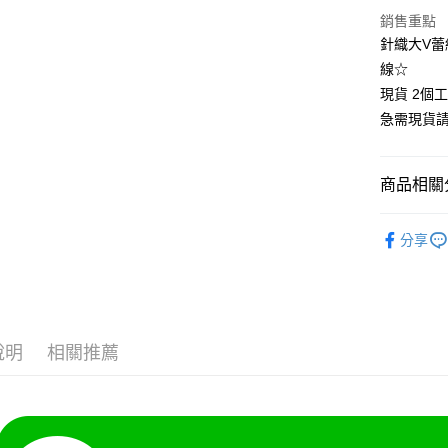
悠遊付
銷售重點
針織大V蕾
Google Pa
線☆
全支付
現貨 2個
急需現貨
全盈+PAY
大哥付你
商品相關分
相關說明
【大哥付
🍀春秋款
AFTEE先
1.本服務
分享
2.付款方
相關說明
👚上衣分
流程，驗
【關於「A
Hami Poin
完成交易
AFTEE
👚上衣分
3.實際核
便利好安
相關說明
4.訂單成
👚上衣分
１．簡單
「Hami
消。如遇
ATM付款
２．便利
信會員帳號後
說明
相關推薦
小尺碼女裝(4
無法說明
３．安心
元)。
【繳款方
中尺碼女裝(5
1.分期款
【「AFT
運送方式
醒簡訊。
１．於結帳
2.透過簡
付」結帳
全家付款
帳／街口支