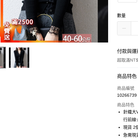
數量
付款與運
超取滿NT$
付款方式
商品特色
信用卡一
商品編號
10266739
超商取貨
商品特色
LINE Pay
針織大
行前線
Apple Pay
現貨 2
街口支付
急需現