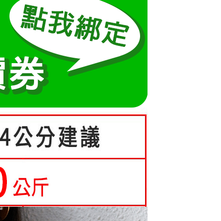
成立數日內，您將收到繳費通知簡訊。
費通知簡訊後14天內，點擊此簡訊中的連結，可透過四大超商
0，滿NT$699(含以上)免運費
項】
網路銀行／等多元方式進行付款，方視為交易完成。
係由「台灣大哥大股份有限公司」（以下簡稱本公司）所提供，讓
：結帳手續完成當下不需立刻繳費，但若您需要取消訂單，請聯
家取貨
易時，得透過本服務購買商品或服務，並由商店將買賣／分期付
的店家。未經商家同意取消之訂單仍視為有效，需透過AFTEE
0，滿NT$699(含以上)免運費
金債權讓與本公司後，依約使用本公司帳單繳交帳款。
繳納相關費用。
意付款使用「大哥付你分期」之契約關係目的，商店將以您的個人
否成功請以「AFTEE先享後付 」之結帳頁面顯示為準，若有關於
貨付款
含姓名、電話或地址）提供予台灣大哥大進項蒐集、處理及利
功／繳費後需取消欲退款等相關疑問，請聯繫「AFTEE先享後
公司與您本人進行分期帳單所需資料之確認、核對及更正。
援中心」
https://netprotections.freshdesk.com/support/home
0，滿NT$699(含以上)免運費
戶服務條款，請詳閱以下連結：
https://oppay.tw/userRule
項】
爾富取貨
恩沛科技股份有限公司提供之「AFTEE先享後付」服務完成之
0，滿NT$699(含以上)免運費
依本服務之必要範圍內提供個人資料，並將交易相關給付款項請
讓予恩沛科技股份有限公司。
取貨
個人資料處理事宜，請瀏覽以下網址：
ee.tw/terms/#terms3
0，滿NT$699(含以上)免運費
年的使用者請事先徵得法定代理人或監護人之同意方可使用
E先享後付」，若未經同意申辦者引起之損失，本公司不負相關責
1取貨
0，滿NT$699(含以上)免運費
AFTEE先享後付」時，將依據個別帳號之用戶狀況，依本公司
核予不同之上限額度；若仍有額度不足之情形，本公司將視審查
用戶進行身份認證。
一人註冊多個帳號或使用他人資訊註冊。若發現惡意使用之情
0，滿NT$699(含以上)免運費
科技股份有限公司將有權停止該用戶之使用額度並採取法律行
寄送