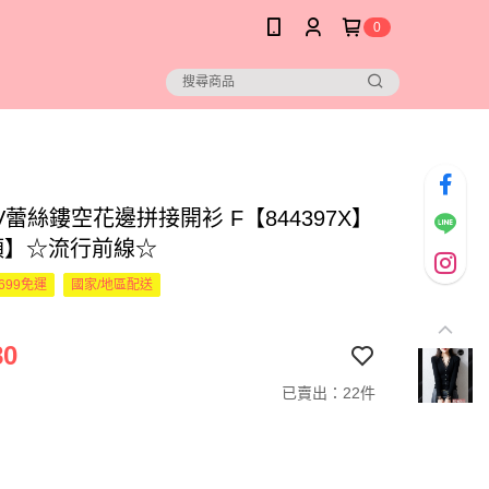
0
蕾絲鏤空花邊拼接開衫 F【844397X】
預】☆流行前線☆
699免運
國家/地區配送
80
已賣出：22件