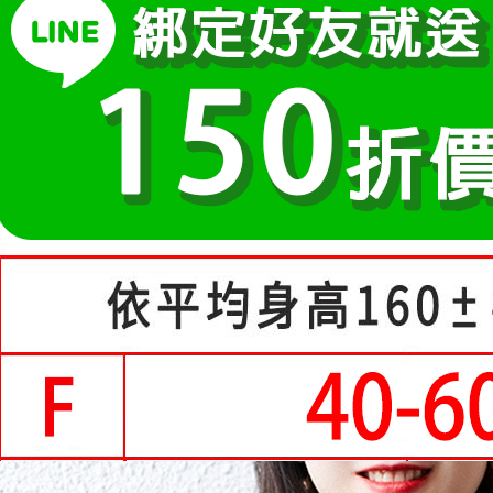
２．訂單
３．收到繳
每筆NT$8
【注意事
／ATM／
1.本服務
※ 請注意
付款後全
用戶於交
絡購買商品
每筆NT$8
款買賣價
先享後付
2.基於同
※ 交易是
萊爾富取
資料（包
是否繳費成
用，由本
付客戶支
每筆NT$8
3.完整用
【注意事
付款後萊
１．透過由
每筆NT$8
交易，需
求債權轉
7-11付款
２．關於
https://aft
每筆NT$8
３．未成
「AFTE
付款後7-1
任。
每筆NT$8
４．使用「
即時審查
宅配
結果請求
５．嚴禁
每筆NT$7
形，恩沛
動。
離島-郵局