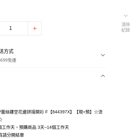
清除
紀錄
送方式
699免運
次付款
付款
V蕾絲鏤空花邊拼接開衫 F【844397X】【現+預】☆流
☆
個工作天，預購商品 3天~14個工作天
貨請分開結單