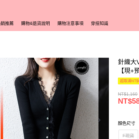
熱銷推薦
購物&退貨說明
購物注意事項
穿搭知識
針織大V
【現+
超取滿NT$
NT$1,160
NT$5
顏色尺寸
F現貨