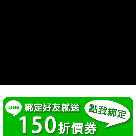
成交易。
Hami Point
AFTEE先享後付是「在收到商品之後才付款」的支付方式。 讓您購物簡單
3.實際核准額度、可分期數及費用金額請依後續交易確認頁面所載為準。
便利好安心！
相關說明
4.訂單成立30分鐘內，如未前往確認交易或遇審核未通過，訂單將自動取
１．簡單：不需註冊會員、不需綁卡、不需儲值。
「Hami Point」為中華電信所提供之點數服務，可於會員專區綁定中華電信
消。如遇「轉專審核」未通過狀況，表示未達大哥付你分期系統評分，恕無
２．便利：只要手機號碼，簡訊認證，即可結帳。
ATM付款
會員帳號後，即可在購物車使用 Hami Point 折抵消費金額 (1點等於1元)。
法說明評估內容。
３．安心：先確認商品／服務後，再付款。
【繳款方式說明】
1.分期款項不併入電信帳單，「大哥付你分期」於每月結算日後寄送繳費提
運送方式
【「AFTEE先享後付」結帳流程】
醒簡訊。
１．於結帳方式選擇「AFTEE先享後付」後，將跳轉至「AFTEE先享後付」
2.透過簡訊連結打開帳單後，可選擇「超商條碼／台灣大直營門市／銀行轉
全家付款取貨
結帳頁面，進行簡訊認證並確認金額後，即可完成結帳。
帳／街口支付／iPASS MONEY」等通路繳費。
２．訂單成立數日內，您將收到繳費通知簡訊。
每筆NT$80，滿NT$699(含以上)免運費
３．收到繳費通知簡訊後14天內，點擊此簡訊中的連結，可透過四大超商／
【注意事項】
ATM／網路銀行／等多元方式進行付款，方視為交易完成。
付款後全家取貨
1.本服務係由「台灣大哥大股份有限公司」（以下簡稱本公司）所提供，讓
※ 請注意：結帳手續完成當下不需立刻繳費，但若您需要取消訂單，請聯絡
用戶於交易時，得透過本服務購買商品或服務，並由商店將買賣／分期付款
每筆NT$80，滿NT$699(含以上)免運費
購買商品的店家。未經商家同意取消之訂單仍視為有效，需透過AFTEE先享
買賣價金債權讓與本公司後，依約使用本公司帳單繳交帳款。
後付繳納相關費用。
2.基於同意付款使用「大哥付你分期」之契約關係目的，商店將以您的個人
付款後萊爾富取貨
※ 交易是否成功請以「AFTEE先享後付 」之結帳頁面顯示為準，若有關於
資料（包含姓名、電話或地址）提供予台灣大哥大進項蒐集、處理及利用，
是否繳費成功／繳費後需取消欲退款等相關疑問，請聯繫「AFTEE先享後付
每筆NT$80，滿NT$699(含以上)免運費
由本公司與您本人進行分期帳單所需資料之確認、核對及更正。
客戶支援中心」
https://netprotections.freshdesk.com/support/home
3.完整用戶服務條款，請詳閱以下連結：
https://oppay.tw/userRule
7-11付款取貨
【注意事項】
每筆NT$80，滿NT$699(含以上)免運費
１．透過由恩沛科技股份有限公司提供之「AFTEE先享後付」服務完成之交
易，需依本服務之必要範圍內提供個人資料，並將交易相關給付款項請求債
付款後7-11取貨
權轉讓予恩沛科技股份有限公司。
２．關於個人資料處理事宜，請瀏覽以下網址：
每筆NT$80，滿NT$699(含以上)免運費
https://aftee.tw/terms/#terms3