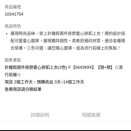
商品編號
超商取貨付款
10241754
LINE Pay
商品特色
Apple Pay
展現時尚品味，穿上針織假兩件掛脖愛心排釦上衣！簡約設計搭
配可愛愛心圖案，展現獨特個性。柔軟舒適的材質，適合各種場
街口支付
合穿著。三色可選，讓您隨心選擇，成為流行前線上的焦點！
悠遊付
銷售重點
Google Pay
針織假兩件掛脖愛心排釦上衣(3色) F【564369X】【現+預】☆流
行前線☆
全支付
現貨 2個工作天，預購商品 3天~14個工作天
全盈+PAY
急需現貨請分開結單
大哥付你分期
相關說明
【大哥付你分期使用說明】
AFTEE先享後付
詳細說明
相關推薦
1.本服務由台灣大哥大提供，台灣大哥大用戶可立即使用無須另外申請。
2.付款方式選擇「大哥付你分期」，訂單成立後會自動跳轉到大哥付的交易
相關說明
流程，驗證手機門號後，選擇欲分期的期數、繳款截止日，確認付款後即完
【關於「AFTEE先享後付」】