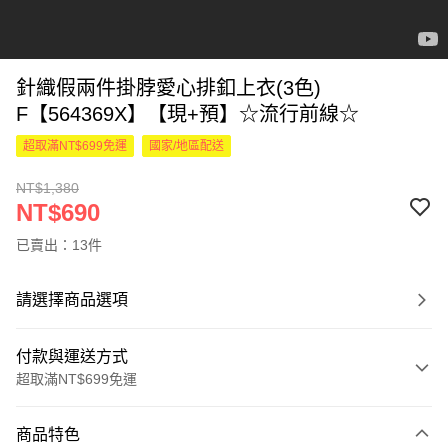
針織假兩件掛脖愛心排釦上衣(3色)
F【564369X】【現+預】☆流行前線☆
超取滿NT$699免運
國家/地區配送
NT$1,380
NT$690
已賣出：13件
請選擇商品選項
付款與運送方式
超取滿NT$699免運
付款方式
商品特色
信用卡一次付款