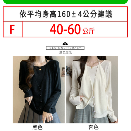
３．未成年的使用者請事先徵得法定代理人或監護人之同意方可使用
宅配
「AFTEE先享後付」，若未經同意申辦者引起之損失，本公司不負相關責
任。
每筆NT$70，滿NT$699(含以上)免運費
４．使用「AFTEE先享後付」時，將依據個別帳號之用戶狀況，依本公司即
時審查核予不同之上限額度；若仍有額度不足之情形，本公司將視審查結果
離島-郵局寄送
請求用戶進行身份認證。
每筆NT$90，滿NT$699(含以上)免運費
５．嚴禁一人註冊多個帳號或使用他人資訊註冊。若發現惡意使用之情形，
恩沛科技股份有限公司將有權停止該用戶之使用額度並採取法律行動。
國家/地區配送
查看運費