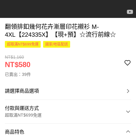
翻領排釦幾何花卉漸層印花襯衫 M-
4XL【224335X】【現+預】☆流行前線☆
超取滿NT$699免運
國家/地區配送
NT$1,160
NT$580
已賣出：39件
請選擇商品選項
付款與運送方式
超取滿NT$699免運
付款方式
商品特色
信用卡一次付款