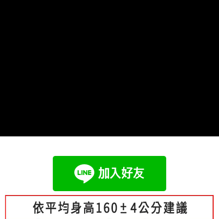
成交易。
Hami Point
AFTEE先享後付是「在收到商品之後才付款」的支付方式。 讓您購物簡單
3.實際核准額度、可分期數及費用金額請依後續交易確認頁面所載為準。
便利好安心！
相關說明
4.訂單成立30分鐘內，如未前往確認交易或遇審核未通過，訂單將自動取
１．簡單：不需註冊會員、不需綁卡、不需儲值。
「Hami Point」為中華電信所提供之點數服務，可於會員專區綁定中華電信
消。如遇「轉專審核」未通過狀況，表示未達大哥付你分期系統評分，恕無
２．便利：只要手機號碼，簡訊認證，即可結帳。
ATM付款
會員帳號後，即可在購物車使用 Hami Point 折抵消費金額 (1點等於1元)。
法說明評估內容。
３．安心：先確認商品／服務後，再付款。
【繳款方式說明】
1.分期款項不併入電信帳單，「大哥付你分期」於每月結算日後寄送繳費提
運送方式
【「AFTEE先享後付」結帳流程】
醒簡訊。
１．於結帳方式選擇「AFTEE先享後付」後，將跳轉至「AFTEE先享後付」
2.透過簡訊連結打開帳單後，可選擇「超商條碼／台灣大直營門市／銀行轉
全家付款取貨
結帳頁面，進行簡訊認證並確認金額後，即可完成結帳。
帳／街口支付／iPASS MONEY」等通路繳費。
２．訂單成立數日內，您將收到繳費通知簡訊。
每筆NT$80，滿NT$699(含以上)免運費
３．收到繳費通知簡訊後14天內，點擊此簡訊中的連結，可透過四大超商／
【注意事項】
ATM／網路銀行／等多元方式進行付款，方視為交易完成。
付款後全家取貨
1.本服務係由「台灣大哥大股份有限公司」（以下簡稱本公司）所提供，讓
※ 請注意：結帳手續完成當下不需立刻繳費，但若您需要取消訂單，請聯絡
用戶於交易時，得透過本服務購買商品或服務，並由商店將買賣／分期付款
每筆NT$80，滿NT$699(含以上)免運費
購買商品的店家。未經商家同意取消之訂單仍視為有效，需透過AFTEE先享
買賣價金債權讓與本公司後，依約使用本公司帳單繳交帳款。
後付繳納相關費用。
2.基於同意付款使用「大哥付你分期」之契約關係目的，商店將以您的個人
萊爾富取貨付款
※ 交易是否成功請以「AFTEE先享後付 」之結帳頁面顯示為準，若有關於
資料（包含姓名、電話或地址）提供予台灣大哥大進項蒐集、處理及利用，
是否繳費成功／繳費後需取消欲退款等相關疑問，請聯繫「AFTEE先享後付
每筆NT$80，滿NT$699(含以上)免運費
由本公司與您本人進行分期帳單所需資料之確認、核對及更正。
客戶支援中心」
https://netprotections.freshdesk.com/support/home
3.完整用戶服務條款，請詳閱以下連結：
https://oppay.tw/userRule
付款後萊爾富取貨
【注意事項】
每筆NT$80，滿NT$699(含以上)免運費
１．透過由恩沛科技股份有限公司提供之「AFTEE先享後付」服務完成之交
易，需依本服務之必要範圍內提供個人資料，並將交易相關給付款項請求債
7-11付款取貨
權轉讓予恩沛科技股份有限公司。
２．關於個人資料處理事宜，請瀏覽以下網址：
每筆NT$80，滿NT$699(含以上)免運費
https://aftee.tw/terms/#terms3