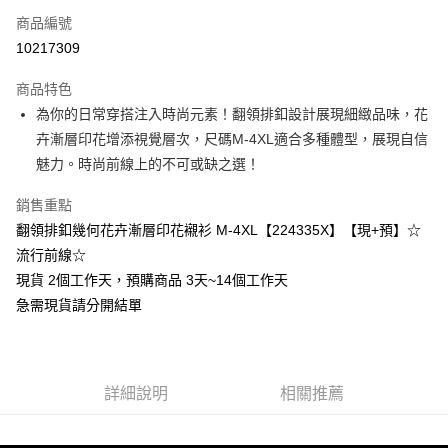
商品編號
超商取貨付款
10217309
LINE Pay
商品特色
Apple Pay
為你的日常穿搭注入時尚元素！翻領排釦設計展現細緻品味，花
卉漸層印花增添視覺層次，尺碼M-4XL適合多種體型，展現自信
街口支付
魅力。時尚前線上的不可或缺之選！
悠遊付
銷售重點
Google Pay
翻領排釦幾何花卉漸層印花襯衫 M-4XL【224335X】【現+預】☆
流行前線☆
全支付
現貨 2個工作天，預購商品 3天~14個工作天
全盈+PAY
急需現貨請分開結單
大哥付你分期
相關說明
【大哥付你分期使用說明】
AFTEE先享後付
詳細說明
相關推薦
1.本服務由台灣大哥大提供，台灣大哥大用戶可立即使用無須另外申請。
2.付款方式選擇「大哥付你分期」，訂單成立後會自動跳轉到大哥付的交易
相關說明
流程，驗證手機門號後，選擇欲分期的期數、繳款截止日，確認付款後即完
【關於「AFTEE先享後付」】