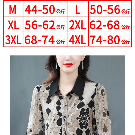
３．未成年的使用者請事先徵得法定代理人或監護人之同意方可使用
付款後7-11取貨
「AFTEE先享後付」，若未經同意申辦者引起之損失，本公司不負相關責
任。
每筆NT$80，滿NT$699(含以上)免運費
４．使用「AFTEE先享後付」時，將依據個別帳號之用戶狀況，依本公司即
時審查核予不同之上限額度；若仍有額度不足之情形，本公司將視審查結果
宅配
請求用戶進行身份認證。
每筆NT$70，滿NT$699(含以上)免運費
５．嚴禁一人註冊多個帳號或使用他人資訊註冊。若發現惡意使用之情形，
恩沛科技股份有限公司將有權停止該用戶之使用額度並採取法律行動。
離島-郵局寄送
每筆NT$90，滿NT$699(含以上)免運費
國家/地區配送
查看運費