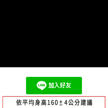
成交易。
Hami Point
AFTEE先享後付是「在收到商品之後才付款」的支付方式。 讓您購物簡單
3.實際核准額度、可分期數及費用金額請依後續交易確認頁面所載為準。
便利好安心！
相關說明
4.訂單成立30分鐘內，如未前往確認交易或遇審核未通過，訂單將自動取
１．簡單：不需註冊會員、不需綁卡、不需儲值。
「Hami Point」為中華電信所提供之點數服務，可於會員專區綁定中華電信
消。如遇「轉專審核」未通過狀況，表示未達大哥付你分期系統評分，恕無
２．便利：只要手機號碼，簡訊認證，即可結帳。
ATM付款
會員帳號後，即可在購物車使用 Hami Point 折抵消費金額 (1點等於1元)。
法說明評估內容。
３．安心：先確認商品／服務後，再付款。
【繳款方式說明】
1.分期款項不併入電信帳單，「大哥付你分期」於每月結算日後寄送繳費提
運送方式
【「AFTEE先享後付」結帳流程】
醒簡訊。
１．於結帳方式選擇「AFTEE先享後付」後，將跳轉至「AFTEE先享後付」
2.透過簡訊連結打開帳單後，可選擇「超商條碼／台灣大直營門市／銀行轉
全家付款取貨
結帳頁面，進行簡訊認證並確認金額後，即可完成結帳。
帳／街口支付／iPASS MONEY」等通路繳費。
２．訂單成立數日內，您將收到繳費通知簡訊。
每筆NT$80，滿NT$699(含以上)免運費
３．收到繳費通知簡訊後14天內，點擊此簡訊中的連結，可透過四大超商／
【注意事項】
ATM／網路銀行／等多元方式進行付款，方視為交易完成。
付款後全家取貨
1.本服務係由「台灣大哥大股份有限公司」（以下簡稱本公司）所提供，讓
※ 請注意：結帳手續完成當下不需立刻繳費，但若您需要取消訂單，請聯絡
用戶於交易時，得透過本服務購買商品或服務，並由商店將買賣／分期付款
每筆NT$80，滿NT$699(含以上)免運費
購買商品的店家。未經商家同意取消之訂單仍視為有效，需透過AFTEE先享
買賣價金債權讓與本公司後，依約使用本公司帳單繳交帳款。
後付繳納相關費用。
2.基於同意付款使用「大哥付你分期」之契約關係目的，商店將以您的個人
付款後萊爾富取貨
※ 交易是否成功請以「AFTEE先享後付 」之結帳頁面顯示為準，若有關於
資料（包含姓名、電話或地址）提供予台灣大哥大進項蒐集、處理及利用，
是否繳費成功／繳費後需取消欲退款等相關疑問，請聯繫「AFTEE先享後付
每筆NT$80，滿NT$699(含以上)免運費
由本公司與您本人進行分期帳單所需資料之確認、核對及更正。
客戶支援中心」
https://netprotections.freshdesk.com/support/home
3.完整用戶服務條款，請詳閱以下連結：
https://oppay.tw/userRule
7-11付款取貨
【注意事項】
每筆NT$80，滿NT$699(含以上)免運費
１．透過由恩沛科技股份有限公司提供之「AFTEE先享後付」服務完成之交
易，需依本服務之必要範圍內提供個人資料，並將交易相關給付款項請求債
付款後7-11取貨
權轉讓予恩沛科技股份有限公司。
２．關於個人資料處理事宜，請瀏覽以下網址：
每筆NT$80，滿NT$699(含以上)免運費
https://aftee.tw/terms/#terms3