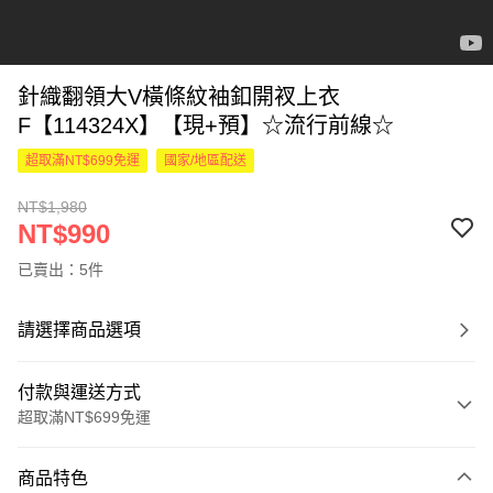
針織翻領大V橫條紋袖釦開衩上衣
F【114324X】【現+預】☆流行前線☆
超取滿NT$699免運
國家/地區配送
NT$1,980
NT$990
已賣出：5件
請選擇商品選項
付款與運送方式
超取滿NT$699免運
付款方式
商品特色
信用卡一次付款