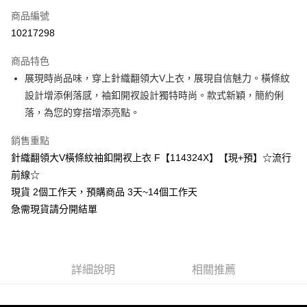
商品編號
超商取貨付款
10217298
LINE Pay
商品特色
Apple Pay
展現時尚品味，穿上針織翻領大V上衣，展現自信魅力。橫條紋
設計增添俐落感，袖釦開衩設計獨特時尚。款式新穎，簡約俐
街口支付
落，為您的穿搭增添亮點。
悠遊付
銷售重點
Google Pay
針織翻領大V橫條紋袖釦開衩上衣 F【114324X】【現+預】☆流行
前線☆
全支付
現貨 2個工作天，預購商品 3天~14個工作天
全盈+PAY
急需現貨請分開結單
大哥付你分期
相關說明
【大哥付你分期使用說明】
AFTEE先享後付
詳細說明
相關推薦
1.本服務由台灣大哥大提供，台灣大哥大用戶可立即使用無須另外申請。
2.付款方式選擇「大哥付你分期」，訂單成立後會自動跳轉到大哥付的交易
相關說明
流程，驗證手機門號後，選擇欲分期的期數、繳款截止日，確認付款後即完
【關於「AFTEE先享後付」】