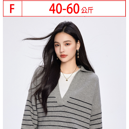
３．未成年的使用者請事先徵得法定代理人或監護人之同意方可使用
宅配
「AFTEE先享後付」，若未經同意申辦者引起之損失，本公司不負相關責
任。
每筆NT$70，滿NT$699(含以上)免運費
４．使用「AFTEE先享後付」時，將依據個別帳號之用戶狀況，依本公司即
時審查核予不同之上限額度；若仍有額度不足之情形，本公司將視審查結果
離島-郵局寄送
請求用戶進行身份認證。
每筆NT$90，滿NT$699(含以上)免運費
５．嚴禁一人註冊多個帳號或使用他人資訊註冊。若發現惡意使用之情形，
恩沛科技股份有限公司將有權停止該用戶之使用額度並採取法律行動。
國家/地區配送
查看運費