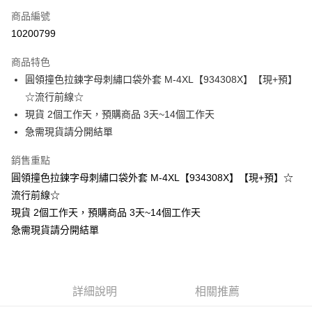
商品編號
超商取貨付款
10200799
LINE Pay
商品特色
Apple Pay
圓領撞色拉鍊字母刺繡口袋外套 M-4XL【934308X】【現+預】
☆流行前線☆
街口支付
現貨 2個工作天，預購商品 3天~14個工作天
悠遊付
急需現貨請分開結單
Google Pay
銷售重點
圓領撞色拉鍊字母刺繡口袋外套 M-4XL【934308X】【現+預】☆
全支付
流行前線☆
全盈+PAY
現貨 2個工作天，預購商品 3天~14個工作天
急需現貨請分開結單
大哥付你分期
相關說明
【大哥付你分期使用說明】
AFTEE先享後付
1.本服務由台灣大哥大提供，台灣大哥大用戶可立即使用無須另外申請。
2.付款方式選擇「大哥付你分期」，訂單成立後會自動跳轉到大哥付的交易
相關說明
詳細說明
相關推薦
流程，驗證手機門號後，選擇欲分期的期數、繳款截止日，確認付款後即完
【關於「AFTEE先享後付」】