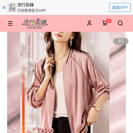
流行前線
開啟APP
立刻使用官方APP
0
1
/
2