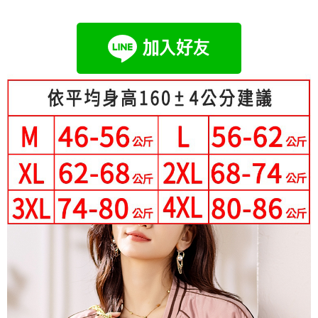
成交易。
Hami Point
AFTEE先享後付是「在收到商品之後才付款」的支付方式。 讓您購物簡單
3.實際核准額度、可分期數及費用金額請依後續交易確認頁面所載為準。
便利好安心！
相關說明
4.訂單成立30分鐘內，如未前往確認交易或遇審核未通過，訂單將自動取
１．簡單：不需註冊會員、不需綁卡、不需儲值。
「Hami Point」為中華電信所提供之點數服務，可於會員專區綁定中華電信
消。如遇「轉專審核」未通過狀況，表示未達大哥付你分期系統評分，恕無
２．便利：只要手機號碼，簡訊認證，即可結帳。
ATM付款
會員帳號後，即可在購物車使用 Hami Point 折抵消費金額 (1點等於1元)。
法說明評估內容。
３．安心：先確認商品／服務後，再付款。
【繳款方式說明】
1.分期款項不併入電信帳單，「大哥付你分期」於每月結算日後寄送繳費提
運送方式
【「AFTEE先享後付」結帳流程】
醒簡訊。
１．於結帳方式選擇「AFTEE先享後付」後，將跳轉至「AFTEE先享後付」
2.透過簡訊連結打開帳單後，可選擇「超商條碼／台灣大直營門市／銀行轉
全家付款取貨
結帳頁面，進行簡訊認證並確認金額後，即可完成結帳。
帳／街口支付／iPASS MONEY」等通路繳費。
２．訂單成立數日內，您將收到繳費通知簡訊。
每筆NT$80，滿NT$699(含以上)免運費
３．收到繳費通知簡訊後14天內，點擊此簡訊中的連結，可透過四大超商／
【注意事項】
ATM／網路銀行／等多元方式進行付款，方視為交易完成。
付款後全家取貨
1.本服務係由「台灣大哥大股份有限公司」（以下簡稱本公司）所提供，讓
※ 請注意：結帳手續完成當下不需立刻繳費，但若您需要取消訂單，請聯絡
用戶於交易時，得透過本服務購買商品或服務，並由商店將買賣／分期付款
每筆NT$80，滿NT$699(含以上)免運費
購買商品的店家。未經商家同意取消之訂單仍視為有效，需透過AFTEE先享
買賣價金債權讓與本公司後，依約使用本公司帳單繳交帳款。
後付繳納相關費用。
2.基於同意付款使用「大哥付你分期」之契約關係目的，商店將以您的個人
付款後萊爾富取貨
※ 交易是否成功請以「AFTEE先享後付 」之結帳頁面顯示為準，若有關於
資料（包含姓名、電話或地址）提供予台灣大哥大進項蒐集、處理及利用，
是否繳費成功／繳費後需取消欲退款等相關疑問，請聯繫「AFTEE先享後付
每筆NT$80，滿NT$699(含以上)免運費
由本公司與您本人進行分期帳單所需資料之確認、核對及更正。
客戶支援中心」
https://netprotections.freshdesk.com/support/home
3.完整用戶服務條款，請詳閱以下連結：
https://oppay.tw/userRule
7-11付款取貨
【注意事項】
每筆NT$80，滿NT$699(含以上)免運費
１．透過由恩沛科技股份有限公司提供之「AFTEE先享後付」服務完成之交
易，需依本服務之必要範圍內提供個人資料，並將交易相關給付款項請求債
付款後7-11取貨
權轉讓予恩沛科技股份有限公司。
２．關於個人資料處理事宜，請瀏覽以下網址：
每筆NT$80，滿NT$699(含以上)免運費
https://aftee.tw/terms/#terms3