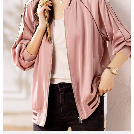
３．未成年的使用者請事先徵得法定代理人或監護人之同意方可使用
宅配
「AFTEE先享後付」，若未經同意申辦者引起之損失，本公司不負相關責
任。
每筆NT$70，滿NT$699(含以上)免運費
４．使用「AFTEE先享後付」時，將依據個別帳號之用戶狀況，依本公司即
時審查核予不同之上限額度；若仍有額度不足之情形，本公司將視審查結果
離島-郵局寄送
請求用戶進行身份認證。
每筆NT$90，滿NT$699(含以上)免運費
５．嚴禁一人註冊多個帳號或使用他人資訊註冊。若發現惡意使用之情形，
恩沛科技股份有限公司將有權停止該用戶之使用額度並採取法律行動。
國家/地區配送
查看運費