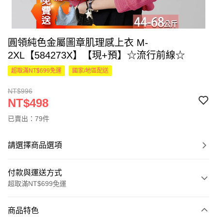
圓領純色金屬圖章肌理感上衣 M-
2XL【584273X】【現+預】☆流行前線☆
超取滿NT$699免運
國家/地區配送
NT$996
NT$498
已賣出：79件
請選擇商品選項
付款與運送方式
超取滿NT$699免運
付款方式
商品特色
信用卡一次付款