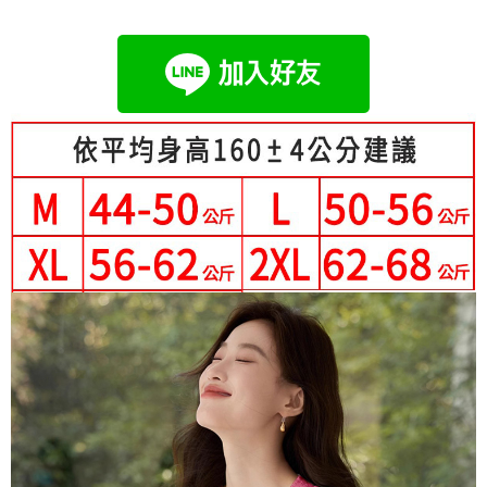
成交易。
Hami Point
AFTEE先享後付是「在收到商品之後才付款」的支付方式。 讓您購物簡單
3.實際核准額度、可分期數及費用金額請依後續交易確認頁面所載為準。
便利好安心！
相關說明
4.訂單成立30分鐘內，如未前往確認交易或遇審核未通過，訂單將自動取
１．簡單：不需註冊會員、不需綁卡、不需儲值。
「Hami Point」為中華電信所提供之點數服務，可於會員專區綁定中華電信
消。如遇「轉專審核」未通過狀況，表示未達大哥付你分期系統評分，恕無
２．便利：只要手機號碼，簡訊認證，即可結帳。
ATM付款
會員帳號後，即可在購物車使用 Hami Point 折抵消費金額 (1點等於1元)。
法說明評估內容。
３．安心：先確認商品／服務後，再付款。
【繳款方式說明】
1.分期款項不併入電信帳單，「大哥付你分期」於每月結算日後寄送繳費提
運送方式
【「AFTEE先享後付」結帳流程】
醒簡訊。
１．於結帳方式選擇「AFTEE先享後付」後，將跳轉至「AFTEE先享後付」
2.透過簡訊連結打開帳單後，可選擇「超商條碼／台灣大直營門市／銀行轉
全家付款取貨
結帳頁面，進行簡訊認證並確認金額後，即可完成結帳。
帳／街口支付／iPASS MONEY」等通路繳費。
２．訂單成立數日內，您將收到繳費通知簡訊。
每筆NT$80，滿NT$699(含以上)免運費
３．收到繳費通知簡訊後14天內，點擊此簡訊中的連結，可透過四大超商／
【注意事項】
ATM／網路銀行／等多元方式進行付款，方視為交易完成。
付款後全家取貨
1.本服務係由「台灣大哥大股份有限公司」（以下簡稱本公司）所提供，讓
※ 請注意：結帳手續完成當下不需立刻繳費，但若您需要取消訂單，請聯絡
用戶於交易時，得透過本服務購買商品或服務，並由商店將買賣／分期付款
每筆NT$80，滿NT$699(含以上)免運費
購買商品的店家。未經商家同意取消之訂單仍視為有效，需透過AFTEE先享
買賣價金債權讓與本公司後，依約使用本公司帳單繳交帳款。
後付繳納相關費用。
2.基於同意付款使用「大哥付你分期」之契約關係目的，商店將以您的個人
付款後萊爾富取貨
※ 交易是否成功請以「AFTEE先享後付 」之結帳頁面顯示為準，若有關於
資料（包含姓名、電話或地址）提供予台灣大哥大進項蒐集、處理及利用，
是否繳費成功／繳費後需取消欲退款等相關疑問，請聯繫「AFTEE先享後付
每筆NT$80，滿NT$699(含以上)免運費
由本公司與您本人進行分期帳單所需資料之確認、核對及更正。
客戶支援中心」
https://netprotections.freshdesk.com/support/home
3.完整用戶服務條款，請詳閱以下連結：
https://oppay.tw/userRule
7-11付款取貨
【注意事項】
每筆NT$80，滿NT$699(含以上)免運費
１．透過由恩沛科技股份有限公司提供之「AFTEE先享後付」服務完成之交
易，需依本服務之必要範圍內提供個人資料，並將交易相關給付款項請求債
付款後7-11取貨
權轉讓予恩沛科技股份有限公司。
２．關於個人資料處理事宜，請瀏覽以下網址：
每筆NT$80，滿NT$699(含以上)免運費
https://aftee.tw/terms/#terms3