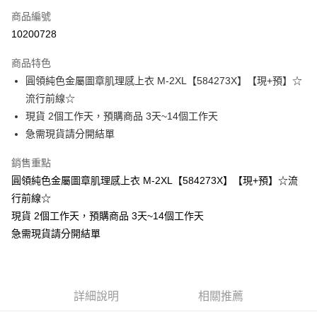
商品編號
超商取貨付款
10200728
LINE Pay
商品特色
Apple Pay
圓領純色金屬圖章肌理感上衣 M-2XL【584273X】【現+預】☆
流行前線☆
街口支付
現貨 2個工作天，預購商品 3天~14個工作天
悠遊付
急需現貨請分開結單
Google Pay
銷售重點
圓領純色金屬圖章肌理感上衣 M-2XL【584273X】【現+預】☆流
全支付
行前線☆
全盈+PAY
現貨 2個工作天，預購商品 3天~14個工作天
急需現貨請分開結單
大哥付你分期
相關說明
【大哥付你分期使用說明】
AFTEE先享後付
1.本服務由台灣大哥大提供，台灣大哥大用戶可立即使用無須另外申請。
2.付款方式選擇「大哥付你分期」，訂單成立後會自動跳轉到大哥付的交易
相關說明
詳細說明
相關推薦
流程，驗證手機門號後，選擇欲分期的期數、繳款截止日，確認付款後即完
【關於「AFTEE先享後付」】