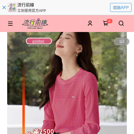
流行前線
開啟APP
立刻使用官方APP
0
1
/
2