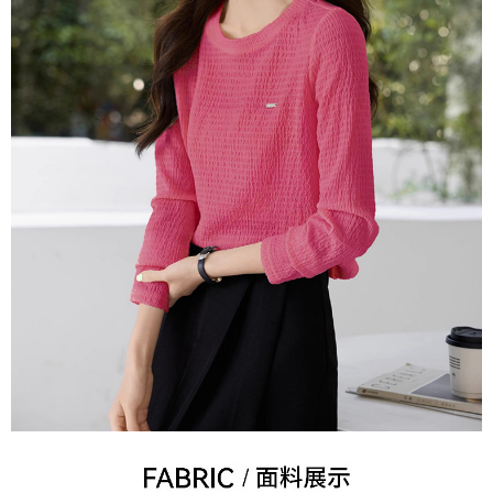
３．未成年的使用者請事先徵得法定代理人或監護人之同意方可使用
宅配
「AFTEE先享後付」，若未經同意申辦者引起之損失，本公司不負相關責
任。
每筆NT$70，滿NT$699(含以上)免運費
４．使用「AFTEE先享後付」時，將依據個別帳號之用戶狀況，依本公司即
時審查核予不同之上限額度；若仍有額度不足之情形，本公司將視審查結果
離島-郵局寄送
請求用戶進行身份認證。
每筆NT$90，滿NT$699(含以上)免運費
５．嚴禁一人註冊多個帳號或使用他人資訊註冊。若發現惡意使用之情形，
恩沛科技股份有限公司將有權停止該用戶之使用額度並採取法律行動。
國家/地區配送
查看運費