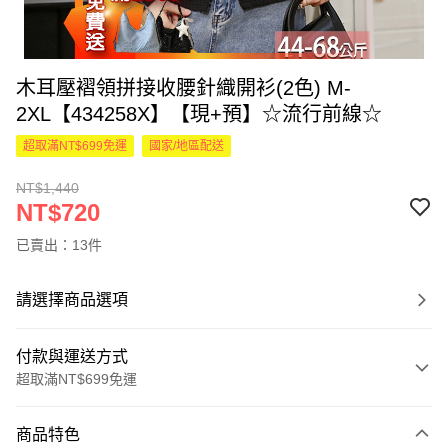
木耳壓褶領拼接收腰針織開衫(2色) M-
2XL【434258X】【現+預】☆流行前線☆
超取滿NT$699免運
國家/地區配送
NT$1,440
NT$720
已賣出：13件
請選擇商品選項
付款與運送方式
超取滿NT$699免運
付款方式
商品特色
信用卡一次付款