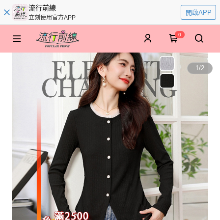
流行前線
開啟APP
立刻使用官方APP
0
1
/
2