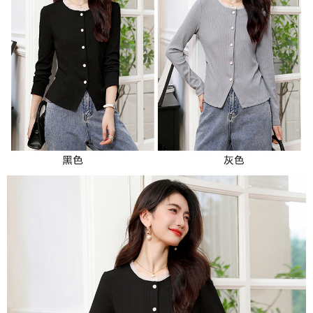
３．未成年的使用者請事先徵得法定代理人或監護人之同意方可使用
宅配
「AFTEE先享後付」，若未經同意申辦者引起之損失，本公司不負相關責
任。
每筆NT$70，滿NT$699(含以上)免運費
４．使用「AFTEE先享後付」時，將依據個別帳號之用戶狀況，依本公司即
時審查核予不同之上限額度；若仍有額度不足之情形，本公司將視審查結果
離島-郵局寄送
請求用戶進行身份認證。
每筆NT$90，滿NT$699(含以上)免運費
５．嚴禁一人註冊多個帳號或使用他人資訊註冊。若發現惡意使用之情形，
恩沛科技股份有限公司將有權停止該用戶之使用額度並採取法律行動。
國家/地區配送
查看運費