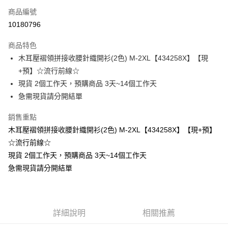
商品編號
超商取貨付款
10180796
LINE Pay
商品特色
Apple Pay
木耳壓褶領拼接收腰針織開衫(2色) M-2XL【434258X】【現
+預】☆流行前線☆
街口支付
現貨 2個工作天，預購商品 3天~14個工作天
悠遊付
急需現貨請分開結單
Google Pay
銷售重點
木耳壓褶領拼接收腰針織開衫(2色) M-2XL【434258X】【現+預】
全支付
☆流行前線☆
全盈+PAY
現貨 2個工作天，預購商品 3天~14個工作天
急需現貨請分開結單
大哥付你分期
相關說明
【大哥付你分期使用說明】
AFTEE先享後付
1.本服務由台灣大哥大提供，台灣大哥大用戶可立即使用無須另外申請。
2.付款方式選擇「大哥付你分期」，訂單成立後會自動跳轉到大哥付的交易
相關說明
詳細說明
相關推薦
流程，驗證手機門號後，選擇欲分期的期數、繳款截止日，確認付款後即完
【關於「AFTEE先享後付」】