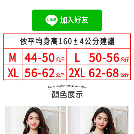
成交易。
Hami Point
AFTEE先享後付是「在收到商品之後才付款」的支付方式。 讓您購物簡單
3.實際核准額度、可分期數及費用金額請依後續交易確認頁面所載為準。
便利好安心！
相關說明
4.訂單成立30分鐘內，如未前往確認交易或遇審核未通過，訂單將自動取
１．簡單：不需註冊會員、不需綁卡、不需儲值。
「Hami Point」為中華電信所提供之點數服務，可於會員專區綁定中華電信
消。如遇「轉專審核」未通過狀況，表示未達大哥付你分期系統評分，恕無
２．便利：只要手機號碼，簡訊認證，即可結帳。
ATM付款
會員帳號後，即可在購物車使用 Hami Point 折抵消費金額 (1點等於1元)。
法說明評估內容。
３．安心：先確認商品／服務後，再付款。
【繳款方式說明】
1.分期款項不併入電信帳單，「大哥付你分期」於每月結算日後寄送繳費提
運送方式
【「AFTEE先享後付」結帳流程】
醒簡訊。
１．於結帳方式選擇「AFTEE先享後付」後，將跳轉至「AFTEE先享後付」
2.透過簡訊連結打開帳單後，可選擇「超商條碼／台灣大直營門市／銀行轉
全家付款取貨
結帳頁面，進行簡訊認證並確認金額後，即可完成結帳。
帳／街口支付／iPASS MONEY」等通路繳費。
２．訂單成立數日內，您將收到繳費通知簡訊。
每筆NT$80，滿NT$699(含以上)免運費
３．收到繳費通知簡訊後14天內，點擊此簡訊中的連結，可透過四大超商／
【注意事項】
ATM／網路銀行／等多元方式進行付款，方視為交易完成。
付款後全家取貨
1.本服務係由「台灣大哥大股份有限公司」（以下簡稱本公司）所提供，讓
※ 請注意：結帳手續完成當下不需立刻繳費，但若您需要取消訂單，請聯絡
用戶於交易時，得透過本服務購買商品或服務，並由商店將買賣／分期付款
每筆NT$80，滿NT$699(含以上)免運費
購買商品的店家。未經商家同意取消之訂單仍視為有效，需透過AFTEE先享
買賣價金債權讓與本公司後，依約使用本公司帳單繳交帳款。
後付繳納相關費用。
2.基於同意付款使用「大哥付你分期」之契約關係目的，商店將以您的個人
付款後萊爾富取貨
※ 交易是否成功請以「AFTEE先享後付 」之結帳頁面顯示為準，若有關於
資料（包含姓名、電話或地址）提供予台灣大哥大進項蒐集、處理及利用，
是否繳費成功／繳費後需取消欲退款等相關疑問，請聯繫「AFTEE先享後付
每筆NT$80，滿NT$699(含以上)免運費
由本公司與您本人進行分期帳單所需資料之確認、核對及更正。
客戶支援中心」
https://netprotections.freshdesk.com/support/home
3.完整用戶服務條款，請詳閱以下連結：
https://oppay.tw/userRule
7-11付款取貨
【注意事項】
每筆NT$80，滿NT$699(含以上)免運費
１．透過由恩沛科技股份有限公司提供之「AFTEE先享後付」服務完成之交
易，需依本服務之必要範圍內提供個人資料，並將交易相關給付款項請求債
付款後7-11取貨
權轉讓予恩沛科技股份有限公司。
２．關於個人資料處理事宜，請瀏覽以下網址：
每筆NT$80，滿NT$699(含以上)免運費
https://aftee.tw/terms/#terms3