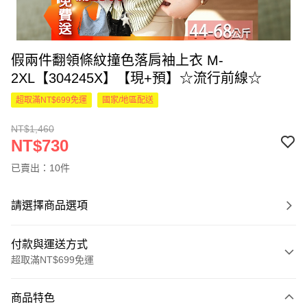
假兩件翻領條紋撞色落肩袖上衣 M-
2XL【304245X】【現+預】☆流行前線☆
超取滿NT$699免運
國家/地區配送
NT$1,460
NT$730
已賣出：10件
請選擇商品選項
付款與運送方式
超取滿NT$699免運
付款方式
商品特色
信用卡一次付款