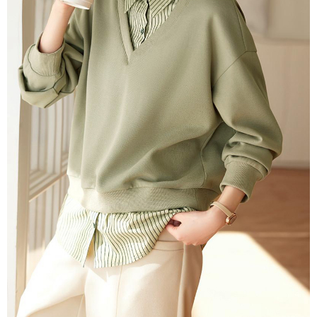
３．未成年的使用者請事先徵得法定代理人或監護人之同意方可使用
付款後7-11取貨
「AFTEE先享後付」，若未經同意申辦者引起之損失，本公司不負相關責
任。
每筆NT$80，滿NT$699(含以上)免運費
４．使用「AFTEE先享後付」時，將依據個別帳號之用戶狀況，依本公司即
時審查核予不同之上限額度；若仍有額度不足之情形，本公司將視審查結果
宅配
請求用戶進行身份認證。
每筆NT$70，滿NT$699(含以上)免運費
５．嚴禁一人註冊多個帳號或使用他人資訊註冊。若發現惡意使用之情形，
恩沛科技股份有限公司將有權停止該用戶之使用額度並採取法律行動。
離島-郵局寄送
每筆NT$90，滿NT$699(含以上)免運費
國家/地區配送
查看運費