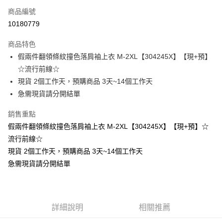
商品編號
超商取貨付款
10180779
LINE Pay
商品特色
Apple Pay
假兩件翻領條紋撞色落肩袖上衣 M-2XL【304245X】【現+預】
☆流行前線☆
街口支付
現貨 2個工作天，預購商品 3天~14個工作天
悠遊付
急需現貨請分開結單
Google Pay
銷售重點
假兩件翻領條紋撞色落肩袖上衣 M-2XL【304245X】【現+預】☆
全支付
流行前線☆
全盈+PAY
現貨 2個工作天，預購商品 3天~14個工作天
急需現貨請分開結單
大哥付你分期
相關說明
【大哥付你分期使用說明】
AFTEE先享後付
1.本服務由台灣大哥大提供，台灣大哥大用戶可立即使用無須另外申請。
2.付款方式選擇「大哥付你分期」，訂單成立後會自動跳轉到大哥付的交易
相關說明
詳細說明
相關推薦
流程，驗證手機門號後，選擇欲分期的期數、繳款截止日，確認付款後即完
【關於「AFTEE先享後付」】