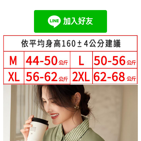
成交易。
Hami Point
AFTEE先享後付是「在收到商品之後才付款」的支付方式。 讓您購物簡單
3.實際核准額度、可分期數及費用金額請依後續交易確認頁面所載為準。
便利好安心！
相關說明
4.訂單成立30分鐘內，如未前往確認交易或遇審核未通過，訂單將自動取
１．簡單：不需註冊會員、不需綁卡、不需儲值。
「Hami Point」為中華電信所提供之點數服務，可於會員專區綁定中華電信
消。如遇「轉專審核」未通過狀況，表示未達大哥付你分期系統評分，恕無
２．便利：只要手機號碼，簡訊認證，即可結帳。
ATM付款
會員帳號後，即可在購物車使用 Hami Point 折抵消費金額 (1點等於1元)。
法說明評估內容。
３．安心：先確認商品／服務後，再付款。
【繳款方式說明】
1.分期款項不併入電信帳單，「大哥付你分期」於每月結算日後寄送繳費提
運送方式
【「AFTEE先享後付」結帳流程】
醒簡訊。
１．於結帳方式選擇「AFTEE先享後付」後，將跳轉至「AFTEE先享後付」
2.透過簡訊連結打開帳單後，可選擇「超商條碼／台灣大直營門市／銀行轉
全家付款取貨
結帳頁面，進行簡訊認證並確認金額後，即可完成結帳。
帳／街口支付／iPASS MONEY」等通路繳費。
２．訂單成立數日內，您將收到繳費通知簡訊。
每筆NT$80，滿NT$699(含以上)免運費
３．收到繳費通知簡訊後14天內，點擊此簡訊中的連結，可透過四大超商／
【注意事項】
ATM／網路銀行／等多元方式進行付款，方視為交易完成。
付款後全家取貨
1.本服務係由「台灣大哥大股份有限公司」（以下簡稱本公司）所提供，讓
※ 請注意：結帳手續完成當下不需立刻繳費，但若您需要取消訂單，請聯絡
用戶於交易時，得透過本服務購買商品或服務，並由商店將買賣／分期付款
每筆NT$80，滿NT$699(含以上)免運費
購買商品的店家。未經商家同意取消之訂單仍視為有效，需透過AFTEE先享
買賣價金債權讓與本公司後，依約使用本公司帳單繳交帳款。
後付繳納相關費用。
2.基於同意付款使用「大哥付你分期」之契約關係目的，商店將以您的個人
萊爾富取貨付款
※ 交易是否成功請以「AFTEE先享後付 」之結帳頁面顯示為準，若有關於
資料（包含姓名、電話或地址）提供予台灣大哥大進項蒐集、處理及利用，
是否繳費成功／繳費後需取消欲退款等相關疑問，請聯繫「AFTEE先享後付
每筆NT$80，滿NT$699(含以上)免運費
由本公司與您本人進行分期帳單所需資料之確認、核對及更正。
客戶支援中心」
https://netprotections.freshdesk.com/support/home
3.完整用戶服務條款，請詳閱以下連結：
https://oppay.tw/userRule
付款後萊爾富取貨
【注意事項】
每筆NT$80，滿NT$699(含以上)免運費
１．透過由恩沛科技股份有限公司提供之「AFTEE先享後付」服務完成之交
易，需依本服務之必要範圍內提供個人資料，並將交易相關給付款項請求債
7-11付款取貨
權轉讓予恩沛科技股份有限公司。
２．關於個人資料處理事宜，請瀏覽以下網址：
每筆NT$80，滿NT$699(含以上)免運費
https://aftee.tw/terms/#terms3