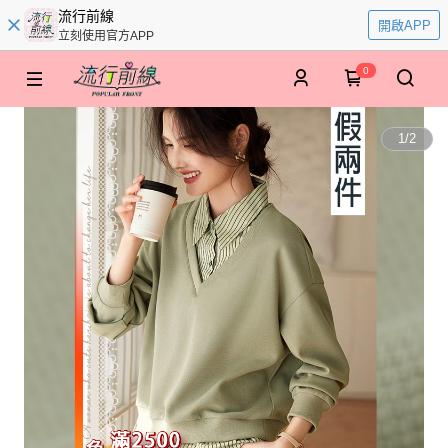
流行前線
開啟APP
立刻使用官方APP
0
1
/
2