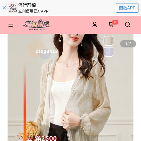
流行前線
開啟APP
立刻使用官方APP
0
1
/
2