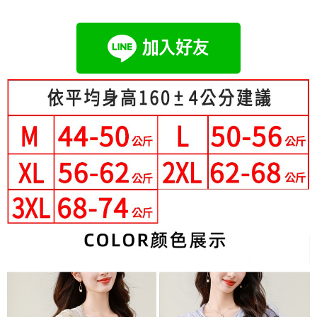
成交易。
Hami Point
AFTEE先享後付是「在收到商品之後才付款」的支付方式。 讓您購物簡單
3.實際核准額度、可分期數及費用金額請依後續交易確認頁面所載為準。
便利好安心！
相關說明
4.訂單成立30分鐘內，如未前往確認交易或遇審核未通過，訂單將自動取
１．簡單：不需註冊會員、不需綁卡、不需儲值。
「Hami Point」為中華電信所提供之點數服務，可於會員專區綁定中華電信
消。如遇「轉專審核」未通過狀況，表示未達大哥付你分期系統評分，恕無
２．便利：只要手機號碼，簡訊認證，即可結帳。
ATM付款
會員帳號後，即可在購物車使用 Hami Point 折抵消費金額 (1點等於1元)。
法說明評估內容。
３．安心：先確認商品／服務後，再付款。
【繳款方式說明】
1.分期款項不併入電信帳單，「大哥付你分期」於每月結算日後寄送繳費提
運送方式
【「AFTEE先享後付」結帳流程】
醒簡訊。
１．於結帳方式選擇「AFTEE先享後付」後，將跳轉至「AFTEE先享後付」
2.透過簡訊連結打開帳單後，可選擇「超商條碼／台灣大直營門市／銀行轉
全家付款取貨
結帳頁面，進行簡訊認證並確認金額後，即可完成結帳。
帳／街口支付／iPASS MONEY」等通路繳費。
２．訂單成立數日內，您將收到繳費通知簡訊。
每筆NT$80，滿NT$699(含以上)免運費
３．收到繳費通知簡訊後14天內，點擊此簡訊中的連結，可透過四大超商／
【注意事項】
ATM／網路銀行／等多元方式進行付款，方視為交易完成。
付款後全家取貨
1.本服務係由「台灣大哥大股份有限公司」（以下簡稱本公司）所提供，讓
※ 請注意：結帳手續完成當下不需立刻繳費，但若您需要取消訂單，請聯絡
用戶於交易時，得透過本服務購買商品或服務，並由商店將買賣／分期付款
每筆NT$80，滿NT$699(含以上)免運費
購買商品的店家。未經商家同意取消之訂單仍視為有效，需透過AFTEE先享
買賣價金債權讓與本公司後，依約使用本公司帳單繳交帳款。
後付繳納相關費用。
2.基於同意付款使用「大哥付你分期」之契約關係目的，商店將以您的個人
付款後萊爾富取貨
※ 交易是否成功請以「AFTEE先享後付 」之結帳頁面顯示為準，若有關於
資料（包含姓名、電話或地址）提供予台灣大哥大進項蒐集、處理及利用，
是否繳費成功／繳費後需取消欲退款等相關疑問，請聯繫「AFTEE先享後付
每筆NT$80，滿NT$699(含以上)免運費
由本公司與您本人進行分期帳單所需資料之確認、核對及更正。
客戶支援中心」
https://netprotections.freshdesk.com/support/home
3.完整用戶服務條款，請詳閱以下連結：
https://oppay.tw/userRule
7-11付款取貨
【注意事項】
每筆NT$80，滿NT$699(含以上)免運費
１．透過由恩沛科技股份有限公司提供之「AFTEE先享後付」服務完成之交
易，需依本服務之必要範圍內提供個人資料，並將交易相關給付款項請求債
付款後7-11取貨
權轉讓予恩沛科技股份有限公司。
２．關於個人資料處理事宜，請瀏覽以下網址：
每筆NT$80，滿NT$699(含以上)免運費
https://aftee.tw/terms/#terms3