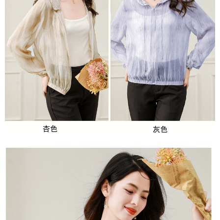
３．未成年的使用者請事先徵得法定代理人或監護人之同意方可使用
宅配
「AFTEE先享後付」，若未經同意申辦者引起之損失，本公司不負相關責
任。
每筆NT$70，滿NT$699(含以上)免運費
４．使用「AFTEE先享後付」時，將依據個別帳號之用戶狀況，依本公司即
時審查核予不同之上限額度；若仍有額度不足之情形，本公司將視審查結果
離島-郵局寄送
請求用戶進行身份認證。
每筆NT$90，滿NT$699(含以上)免運費
５．嚴禁一人註冊多個帳號或使用他人資訊註冊。若發現惡意使用之情形，
恩沛科技股份有限公司將有權停止該用戶之使用額度並採取法律行動。
國家/地區配送
查看運費