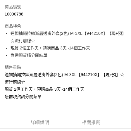
商品編號
超商取貨付款
10090788
LINE Pay
商品特色
Apple Pay
連帽抽繩拉鍊漸層透膚外套(2色) M-3XL【944210X】【現+預】
☆流行前線☆
街口支付
現貨 2個工作天，預購商品 3天~14個工作天
悠遊付
急需現貨請分開結單
Google Pay
銷售重點
連帽抽繩拉鍊漸層透膚外套(2色) M-3XL【944210X】【現+預】☆
全支付
流行前線☆
全盈+PAY
現貨 2個工作天，預購商品 3天~14個工作天
急需現貨請分開結單
大哥付你分期
相關說明
【大哥付你分期使用說明】
AFTEE先享後付
1.本服務由台灣大哥大提供，台灣大哥大用戶可立即使用無須另外申請。
2.付款方式選擇「大哥付你分期」，訂單成立後會自動跳轉到大哥付的交易
相關說明
詳細說明
相關推薦
流程，驗證手機門號後，選擇欲分期的期數、繳款截止日，確認付款後即完
【關於「AFTEE先享後付」】