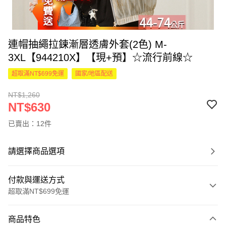
連帽抽繩拉鍊漸層透膚外套(2色) M-
3XL【944210X】【現+預】☆流行前線☆
超取滿NT$699免運
國家/地區配送
NT$1,260
NT$630
已賣出：12件
請選擇商品選項
付款與運送方式
超取滿NT$699免運
付款方式
商品特色
信用卡一次付款