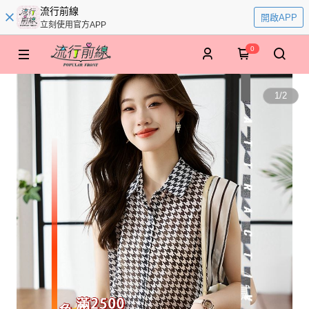
流行前線
開啟APP
立刻使用官方APP
0
1
/
2