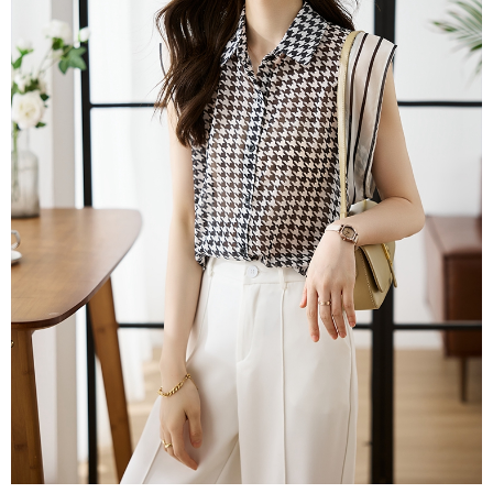
３．未成年的使用者請事先徵得法定代理人或監護人之同意方可使用
宅配
「AFTEE先享後付」，若未經同意申辦者引起之損失，本公司不負相關責
任。
每筆NT$70，滿NT$699(含以上)免運費
４．使用「AFTEE先享後付」時，將依據個別帳號之用戶狀況，依本公司即
時審查核予不同之上限額度；若仍有額度不足之情形，本公司將視審查結果
離島-郵局寄送
請求用戶進行身份認證。
每筆NT$90，滿NT$699(含以上)免運費
５．嚴禁一人註冊多個帳號或使用他人資訊註冊。若發現惡意使用之情形，
恩沛科技股份有限公司將有權停止該用戶之使用額度並採取法律行動。
國家/地區配送
查看運費