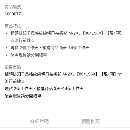
商品編號
超商取貨付款
10090771
LINE Pay
商品特色
Apple Pay
翻領排釦千鳥格紋線條飛袖襯衫 M-2XL【804196X】【現+預】
☆流行前線☆
街口支付
現貨 2個工作天，預購商品 3天~14個工作天
悠遊付
急需現貨請分開結單
Google Pay
銷售重點
翻領排釦千鳥格紋線條飛袖襯衫 M-2XL【804196X】【現+預】☆
全支付
流行前線☆
全盈+PAY
現貨 2個工作天，預購商品 3天~14個工作天
急需現貨請分開結單
大哥付你分期
相關說明
【大哥付你分期使用說明】
AFTEE先享後付
1.本服務由台灣大哥大提供，台灣大哥大用戶可立即使用無須另外申請。
2.付款方式選擇「大哥付你分期」，訂單成立後會自動跳轉到大哥付的交易
相關說明
詳細說明
相關推薦
流程，驗證手機門號後，選擇欲分期的期數、繳款截止日，確認付款後即完
【關於「AFTEE先享後付」】