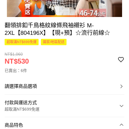
翻領排釦千鳥格紋線條飛袖襯衫 M-
2XL【804196X】【現+預】☆流行前線☆
超取滿NT$699免運
國家/地區配送
NT$1,060
NT$530
已賣出：6件
請選擇商品選項
付款與運送方式
超取滿NT$699免運
付款方式
商品特色
信用卡一次付款