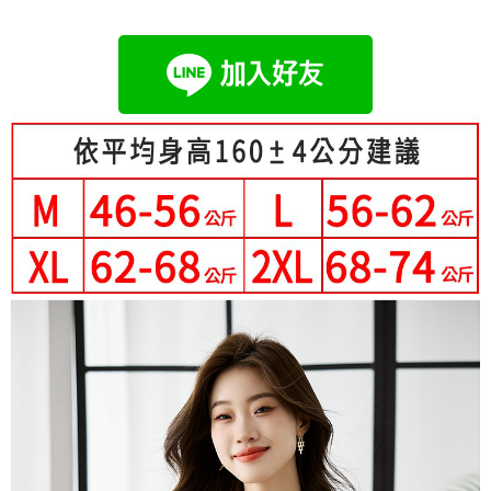
成交易。
Hami Point
AFTEE先享後付是「在收到商品之後才付款」的支付方式。 讓您購物簡單
3.實際核准額度、可分期數及費用金額請依後續交易確認頁面所載為準。
便利好安心！
相關說明
4.訂單成立30分鐘內，如未前往確認交易或遇審核未通過，訂單將自動取
１．簡單：不需註冊會員、不需綁卡、不需儲值。
「Hami Point」為中華電信所提供之點數服務，可於會員專區綁定中華電信
消。如遇「轉專審核」未通過狀況，表示未達大哥付你分期系統評分，恕無
２．便利：只要手機號碼，簡訊認證，即可結帳。
ATM付款
會員帳號後，即可在購物車使用 Hami Point 折抵消費金額 (1點等於1元)。
法說明評估內容。
３．安心：先確認商品／服務後，再付款。
【繳款方式說明】
1.分期款項不併入電信帳單，「大哥付你分期」於每月結算日後寄送繳費提
運送方式
【「AFTEE先享後付」結帳流程】
醒簡訊。
１．於結帳方式選擇「AFTEE先享後付」後，將跳轉至「AFTEE先享後付」
2.透過簡訊連結打開帳單後，可選擇「超商條碼／台灣大直營門市／銀行轉
全家付款取貨
結帳頁面，進行簡訊認證並確認金額後，即可完成結帳。
帳／街口支付／iPASS MONEY」等通路繳費。
２．訂單成立數日內，您將收到繳費通知簡訊。
每筆NT$80，滿NT$699(含以上)免運費
３．收到繳費通知簡訊後14天內，點擊此簡訊中的連結，可透過四大超商／
【注意事項】
ATM／網路銀行／等多元方式進行付款，方視為交易完成。
付款後全家取貨
1.本服務係由「台灣大哥大股份有限公司」（以下簡稱本公司）所提供，讓
※ 請注意：結帳手續完成當下不需立刻繳費，但若您需要取消訂單，請聯絡
用戶於交易時，得透過本服務購買商品或服務，並由商店將買賣／分期付款
每筆NT$80，滿NT$699(含以上)免運費
購買商品的店家。未經商家同意取消之訂單仍視為有效，需透過AFTEE先享
買賣價金債權讓與本公司後，依約使用本公司帳單繳交帳款。
後付繳納相關費用。
2.基於同意付款使用「大哥付你分期」之契約關係目的，商店將以您的個人
付款後萊爾富取貨
※ 交易是否成功請以「AFTEE先享後付 」之結帳頁面顯示為準，若有關於
資料（包含姓名、電話或地址）提供予台灣大哥大進項蒐集、處理及利用，
是否繳費成功／繳費後需取消欲退款等相關疑問，請聯繫「AFTEE先享後付
每筆NT$80，滿NT$699(含以上)免運費
由本公司與您本人進行分期帳單所需資料之確認、核對及更正。
客戶支援中心」
https://netprotections.freshdesk.com/support/home
3.完整用戶服務條款，請詳閱以下連結：
https://oppay.tw/userRule
7-11付款取貨
【注意事項】
每筆NT$80，滿NT$699(含以上)免運費
１．透過由恩沛科技股份有限公司提供之「AFTEE先享後付」服務完成之交
易，需依本服務之必要範圍內提供個人資料，並將交易相關給付款項請求債
付款後7-11取貨
權轉讓予恩沛科技股份有限公司。
２．關於個人資料處理事宜，請瀏覽以下網址：
每筆NT$80，滿NT$699(含以上)免運費
https://aftee.tw/terms/#terms3