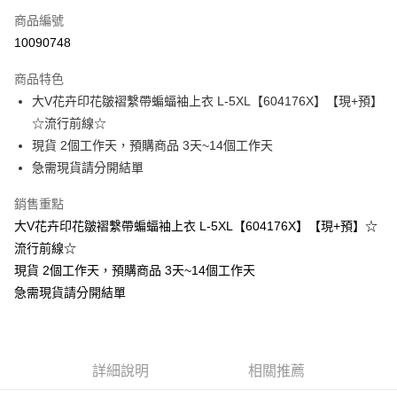
商品編號
超商取貨付款
10090748
LINE Pay
商品特色
Apple Pay
大V花卉印花皺褶繫帶蝙蝠袖上衣 L-5XL【604176X】【現+預】
☆流行前線☆
街口支付
現貨 2個工作天，預購商品 3天~14個工作天
悠遊付
急需現貨請分開結單
Google Pay
銷售重點
大V花卉印花皺褶繫帶蝙蝠袖上衣 L-5XL【604176X】【現+預】☆
全支付
流行前線☆
全盈+PAY
現貨 2個工作天，預購商品 3天~14個工作天
急需現貨請分開結單
大哥付你分期
相關說明
【大哥付你分期使用說明】
AFTEE先享後付
1.本服務由台灣大哥大提供，台灣大哥大用戶可立即使用無須另外申請。
2.付款方式選擇「大哥付你分期」，訂單成立後會自動跳轉到大哥付的交易
相關說明
詳細說明
相關推薦
流程，驗證手機門號後，選擇欲分期的期數、繳款截止日，確認付款後即完
【關於「AFTEE先享後付」】