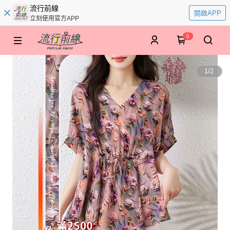
流行前線
開啟APP
立刻使用官方APP
0
1
/
2