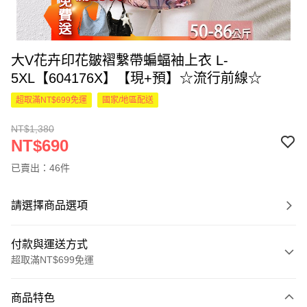
大V花卉印花皺褶繫帶蝙蝠袖上衣 L-
5XL【604176X】【現+預】☆流行前線☆
超取滿NT$699免運
國家/地區配送
NT$1,380
NT$690
已賣出：46件
請選擇商品選項
付款與運送方式
超取滿NT$699免運
付款方式
商品特色
信用卡一次付款