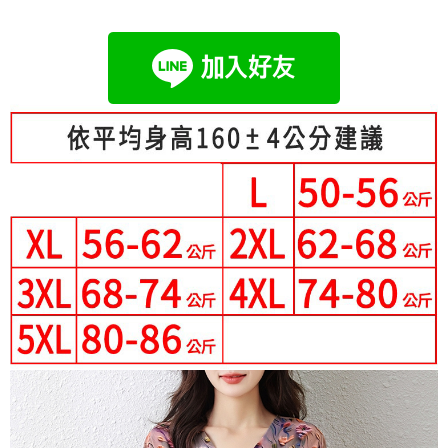
成交易。
Hami Point
AFTEE先享後付是「在收到商品之後才付款」的支付方式。 讓您購物簡單
3.實際核准額度、可分期數及費用金額請依後續交易確認頁面所載為準。
便利好安心！
相關說明
4.訂單成立30分鐘內，如未前往確認交易或遇審核未通過，訂單將自動取
１．簡單：不需註冊會員、不需綁卡、不需儲值。
「Hami Point」為中華電信所提供之點數服務，可於會員專區綁定中華電信
消。如遇「轉專審核」未通過狀況，表示未達大哥付你分期系統評分，恕無
２．便利：只要手機號碼，簡訊認證，即可結帳。
ATM付款
會員帳號後，即可在購物車使用 Hami Point 折抵消費金額 (1點等於1元)。
法說明評估內容。
３．安心：先確認商品／服務後，再付款。
【繳款方式說明】
1.分期款項不併入電信帳單，「大哥付你分期」於每月結算日後寄送繳費提
運送方式
【「AFTEE先享後付」結帳流程】
醒簡訊。
１．於結帳方式選擇「AFTEE先享後付」後，將跳轉至「AFTEE先享後付」
2.透過簡訊連結打開帳單後，可選擇「超商條碼／台灣大直營門市／銀行轉
全家付款取貨
結帳頁面，進行簡訊認證並確認金額後，即可完成結帳。
帳／街口支付／iPASS MONEY」等通路繳費。
２．訂單成立數日內，您將收到繳費通知簡訊。
每筆NT$80，滿NT$699(含以上)免運費
３．收到繳費通知簡訊後14天內，點擊此簡訊中的連結，可透過四大超商／
【注意事項】
ATM／網路銀行／等多元方式進行付款，方視為交易完成。
付款後全家取貨
1.本服務係由「台灣大哥大股份有限公司」（以下簡稱本公司）所提供，讓
※ 請注意：結帳手續完成當下不需立刻繳費，但若您需要取消訂單，請聯絡
用戶於交易時，得透過本服務購買商品或服務，並由商店將買賣／分期付款
每筆NT$80，滿NT$699(含以上)免運費
購買商品的店家。未經商家同意取消之訂單仍視為有效，需透過AFTEE先享
買賣價金債權讓與本公司後，依約使用本公司帳單繳交帳款。
後付繳納相關費用。
2.基於同意付款使用「大哥付你分期」之契約關係目的，商店將以您的個人
付款後萊爾富取貨
※ 交易是否成功請以「AFTEE先享後付 」之結帳頁面顯示為準，若有關於
資料（包含姓名、電話或地址）提供予台灣大哥大進項蒐集、處理及利用，
是否繳費成功／繳費後需取消欲退款等相關疑問，請聯繫「AFTEE先享後付
每筆NT$80，滿NT$699(含以上)免運費
由本公司與您本人進行分期帳單所需資料之確認、核對及更正。
客戶支援中心」
https://netprotections.freshdesk.com/support/home
3.完整用戶服務條款，請詳閱以下連結：
https://oppay.tw/userRule
7-11付款取貨
【注意事項】
每筆NT$80，滿NT$699(含以上)免運費
１．透過由恩沛科技股份有限公司提供之「AFTEE先享後付」服務完成之交
易，需依本服務之必要範圍內提供個人資料，並將交易相關給付款項請求債
付款後7-11取貨
權轉讓予恩沛科技股份有限公司。
２．關於個人資料處理事宜，請瀏覽以下網址：
每筆NT$80，滿NT$699(含以上)免運費
https://aftee.tw/terms/#terms3