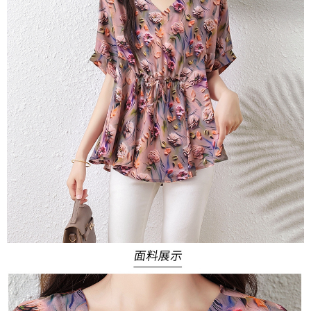
３．未成年的使用者請事先徵得法定代理人或監護人之同意方可使用
宅配
「AFTEE先享後付」，若未經同意申辦者引起之損失，本公司不負相關責
任。
每筆NT$70，滿NT$699(含以上)免運費
４．使用「AFTEE先享後付」時，將依據個別帳號之用戶狀況，依本公司即
時審查核予不同之上限額度；若仍有額度不足之情形，本公司將視審查結果
離島-郵局寄送
請求用戶進行身份認證。
每筆NT$90，滿NT$699(含以上)免運費
５．嚴禁一人註冊多個帳號或使用他人資訊註冊。若發現惡意使用之情形，
恩沛科技股份有限公司將有權停止該用戶之使用額度並採取法律行動。
國家/地區配送
查看運費