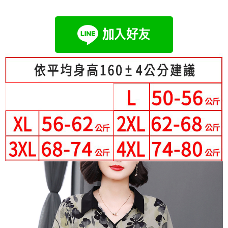
成交易。
Hami Point
AFTEE先享後付是「在收到商品之後才付款」的支付方式。 讓您購物簡單
3.實際核准額度、可分期數及費用金額請依後續交易確認頁面所載為準。
便利好安心！
相關說明
4.訂單成立30分鐘內，如未前往確認交易或遇審核未通過，訂單將自動取
１．簡單：不需註冊會員、不需綁卡、不需儲值。
「Hami Point」為中華電信所提供之點數服務，可於會員專區綁定中華電信
消。如遇「轉專審核」未通過狀況，表示未達大哥付你分期系統評分，恕無
２．便利：只要手機號碼，簡訊認證，即可結帳。
ATM付款
會員帳號後，即可在購物車使用 Hami Point 折抵消費金額 (1點等於1元)。
法說明評估內容。
３．安心：先確認商品／服務後，再付款。
【繳款方式說明】
1.分期款項不併入電信帳單，「大哥付你分期」於每月結算日後寄送繳費提
運送方式
【「AFTEE先享後付」結帳流程】
醒簡訊。
１．於結帳方式選擇「AFTEE先享後付」後，將跳轉至「AFTEE先享後付」
2.透過簡訊連結打開帳單後，可選擇「超商條碼／台灣大直營門市／銀行轉
全家付款取貨
結帳頁面，進行簡訊認證並確認金額後，即可完成結帳。
帳／街口支付／iPASS MONEY」等通路繳費。
２．訂單成立數日內，您將收到繳費通知簡訊。
每筆NT$80，滿NT$699(含以上)免運費
３．收到繳費通知簡訊後14天內，點擊此簡訊中的連結，可透過四大超商／
【注意事項】
ATM／網路銀行／等多元方式進行付款，方視為交易完成。
付款後全家取貨
1.本服務係由「台灣大哥大股份有限公司」（以下簡稱本公司）所提供，讓
※ 請注意：結帳手續完成當下不需立刻繳費，但若您需要取消訂單，請聯絡
用戶於交易時，得透過本服務購買商品或服務，並由商店將買賣／分期付款
每筆NT$80，滿NT$699(含以上)免運費
購買商品的店家。未經商家同意取消之訂單仍視為有效，需透過AFTEE先享
買賣價金債權讓與本公司後，依約使用本公司帳單繳交帳款。
後付繳納相關費用。
2.基於同意付款使用「大哥付你分期」之契約關係目的，商店將以您的個人
付款後萊爾富取貨
※ 交易是否成功請以「AFTEE先享後付 」之結帳頁面顯示為準，若有關於
資料（包含姓名、電話或地址）提供予台灣大哥大進項蒐集、處理及利用，
是否繳費成功／繳費後需取消欲退款等相關疑問，請聯繫「AFTEE先享後付
每筆NT$80，滿NT$699(含以上)免運費
由本公司與您本人進行分期帳單所需資料之確認、核對及更正。
客戶支援中心」
https://netprotections.freshdesk.com/support/home
3.完整用戶服務條款，請詳閱以下連結：
https://oppay.tw/userRule
7-11付款取貨
【注意事項】
每筆NT$80，滿NT$699(含以上)免運費
１．透過由恩沛科技股份有限公司提供之「AFTEE先享後付」服務完成之交
易，需依本服務之必要範圍內提供個人資料，並將交易相關給付款項請求債
付款後7-11取貨
權轉讓予恩沛科技股份有限公司。
２．關於個人資料處理事宜，請瀏覽以下網址：
每筆NT$80，滿NT$699(含以上)免運費
https://aftee.tw/terms/#terms3