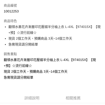
商品編號
超商取貨付款
10012253
LINE Pay
商品特色
Apple Pay
翻領水墨花卉漸層印花壓褶半分袖上衣 L-4XL【974015X】【現
+預】☆流行前線☆
街口支付
現貨 2個工作天，預購商品 3天~14個工作天
悠遊付
急需現貨請分開結單
Google Pay
銷售重點
翻領水墨花卉漸層印花壓褶半分袖上衣 L-4XL【974015X】【現
全支付
+預】☆流行前線☆
全盈+PAY
現貨 2個工作天，預購商品 3天~14個工作天
急需現貨請分開結單
大哥付你分期
相關說明
【大哥付你分期使用說明】
AFTEE先享後付
1.本服務由台灣大哥大提供，台灣大哥大用戶可立即使用無須另外申請。
2.付款方式選擇「大哥付你分期」，訂單成立後會自動跳轉到大哥付的交易
相關說明
詳細說明
相關推薦
流程，驗證手機門號後，選擇欲分期的期數、繳款截止日，確認付款後即完
【關於「AFTEE先享後付」】