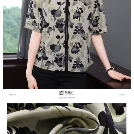
３．未成年的使用者請事先徵得法定代理人或監護人之同意方可使用
宅配
「AFTEE先享後付」，若未經同意申辦者引起之損失，本公司不負相關責
任。
每筆NT$70，滿NT$699(含以上)免運費
４．使用「AFTEE先享後付」時，將依據個別帳號之用戶狀況，依本公司即
時審查核予不同之上限額度；若仍有額度不足之情形，本公司將視審查結果
離島-郵局寄送
請求用戶進行身份認證。
每筆NT$90，滿NT$699(含以上)免運費
５．嚴禁一人註冊多個帳號或使用他人資訊註冊。若發現惡意使用之情形，
恩沛科技股份有限公司將有權停止該用戶之使用額度並採取法律行動。
國家/地區配送
查看運費