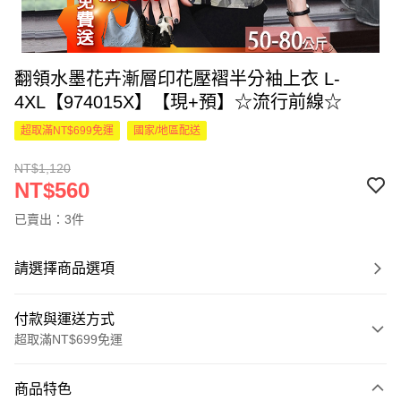
翻領水墨花卉漸層印花壓褶半分袖上衣 L-
4XL【974015X】【現+預】☆流行前線☆
超取滿NT$699免運
國家/地區配送
NT$1,120
NT$560
已賣出：3件
請選擇商品選項
付款與運送方式
超取滿NT$699免運
付款方式
商品特色
信用卡一次付款