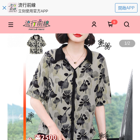
流行前線
開啟APP
立刻使用官方APP
0
1
/
2