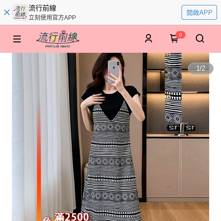
流行前線
開啟APP
立刻使用官方APP
0
1
/
2