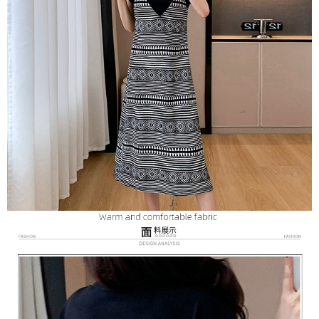
３．未成年的使用者請事先徵得法定代理人或監護人之同意方可使用
宅配
「AFTEE先享後付」，若未經同意申辦者引起之損失，本公司不負相關責
任。
每筆NT$70，滿NT$699(含以上)免運費
４．使用「AFTEE先享後付」時，將依據個別帳號之用戶狀況，依本公司即
時審查核予不同之上限額度；若仍有額度不足之情形，本公司將視審查結果
離島-郵局寄送
請求用戶進行身份認證。
每筆NT$90，滿NT$699(含以上)免運費
５．嚴禁一人註冊多個帳號或使用他人資訊註冊。若發現惡意使用之情形，
恩沛科技股份有限公司將有權停止該用戶之使用額度並採取法律行動。
國家/地區配送
查看運費