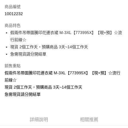
商品編號
超商取貨付款
10012232
LINE Pay
商品特色
Apple Pay
假兩件吊帶圖騰印花連衣裙 M-3XL【773995X】【現+預】☆流
行前線☆
街口支付
現貨 2個工作天，預購商品 3天~14個工作天
悠遊付
急需現貨請分開結單
Google Pay
銷售重點
假兩件吊帶圖騰印花連衣裙 M-3XL【773995X】【現+預】☆流行
全支付
前線☆
全盈+PAY
現貨 2個工作天，預購商品 3天~14個工作天
急需現貨請分開結單
大哥付你分期
相關說明
【大哥付你分期使用說明】
AFTEE先享後付
1.本服務由台灣大哥大提供，台灣大哥大用戶可立即使用無須另外申請。
2.付款方式選擇「大哥付你分期」，訂單成立後會自動跳轉到大哥付的交易
相關說明
詳細說明
相關推薦
流程，驗證手機門號後，選擇欲分期的期數、繳款截止日，確認付款後即完
【關於「AFTEE先享後付」】