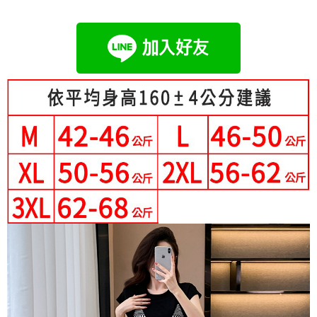
成交易。
Hami Point
AFTEE先享後付是「在收到商品之後才付款」的支付方式。 讓您購物簡單
3.實際核准額度、可分期數及費用金額請依後續交易確認頁面所載為準。
便利好安心！
相關說明
4.訂單成立30分鐘內，如未前往確認交易或遇審核未通過，訂單將自動取
１．簡單：不需註冊會員、不需綁卡、不需儲值。
「Hami Point」為中華電信所提供之點數服務，可於會員專區綁定中華電信
消。如遇「轉專審核」未通過狀況，表示未達大哥付你分期系統評分，恕無
２．便利：只要手機號碼，簡訊認證，即可結帳。
ATM付款
會員帳號後，即可在購物車使用 Hami Point 折抵消費金額 (1點等於1元)。
法說明評估內容。
３．安心：先確認商品／服務後，再付款。
【繳款方式說明】
1.分期款項不併入電信帳單，「大哥付你分期」於每月結算日後寄送繳費提
運送方式
【「AFTEE先享後付」結帳流程】
醒簡訊。
１．於結帳方式選擇「AFTEE先享後付」後，將跳轉至「AFTEE先享後付」
2.透過簡訊連結打開帳單後，可選擇「超商條碼／台灣大直營門市／銀行轉
全家付款取貨
結帳頁面，進行簡訊認證並確認金額後，即可完成結帳。
帳／街口支付／iPASS MONEY」等通路繳費。
２．訂單成立數日內，您將收到繳費通知簡訊。
每筆NT$80，滿NT$699(含以上)免運費
３．收到繳費通知簡訊後14天內，點擊此簡訊中的連結，可透過四大超商／
【注意事項】
ATM／網路銀行／等多元方式進行付款，方視為交易完成。
付款後全家取貨
1.本服務係由「台灣大哥大股份有限公司」（以下簡稱本公司）所提供，讓
※ 請注意：結帳手續完成當下不需立刻繳費，但若您需要取消訂單，請聯絡
用戶於交易時，得透過本服務購買商品或服務，並由商店將買賣／分期付款
每筆NT$80，滿NT$699(含以上)免運費
購買商品的店家。未經商家同意取消之訂單仍視為有效，需透過AFTEE先享
買賣價金債權讓與本公司後，依約使用本公司帳單繳交帳款。
後付繳納相關費用。
2.基於同意付款使用「大哥付你分期」之契約關係目的，商店將以您的個人
付款後萊爾富取貨
※ 交易是否成功請以「AFTEE先享後付 」之結帳頁面顯示為準，若有關於
資料（包含姓名、電話或地址）提供予台灣大哥大進項蒐集、處理及利用，
是否繳費成功／繳費後需取消欲退款等相關疑問，請聯繫「AFTEE先享後付
每筆NT$80，滿NT$699(含以上)免運費
由本公司與您本人進行分期帳單所需資料之確認、核對及更正。
客戶支援中心」
https://netprotections.freshdesk.com/support/home
3.完整用戶服務條款，請詳閱以下連結：
https://oppay.tw/userRule
7-11付款取貨
【注意事項】
每筆NT$80，滿NT$699(含以上)免運費
１．透過由恩沛科技股份有限公司提供之「AFTEE先享後付」服務完成之交
易，需依本服務之必要範圍內提供個人資料，並將交易相關給付款項請求債
付款後7-11取貨
權轉讓予恩沛科技股份有限公司。
２．關於個人資料處理事宜，請瀏覽以下網址：
每筆NT$80，滿NT$699(含以上)免運費
https://aftee.tw/terms/#terms3